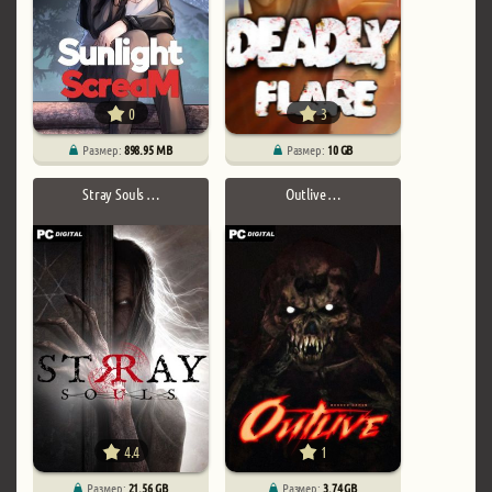
0
3
Размер:
898.95 MB
Размер:
10 GB
Stray Souls …
Outlive …
4.4
1
Размер:
21.56 GB
Размер:
3.74 GB