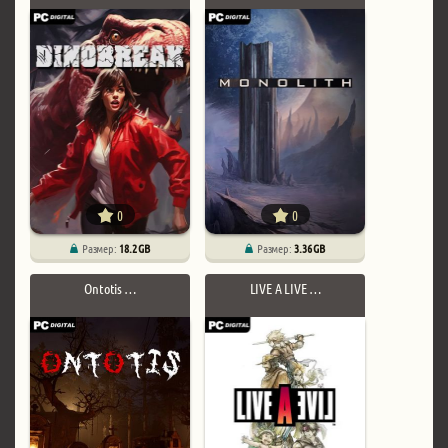
0
0
Размер:
18.2 GB
Размер:
3.36 GB
Ontotis …
LIVE A LIVE …