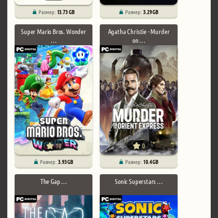
Размер:
13.73 GB
Размер:
3.29 GB
Super Mario Bros. Wonder
Agatha Christie - Murder
…
on …
10
0
Размер:
3.93 GB
Размер:
10.4 GB
The Gap …
Sonic Superstars …