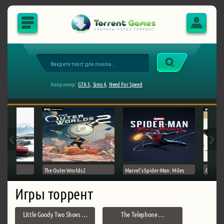
Например:
GTA 5,
Sims 4,
Need For Speed
The Outer Worlds 2
Marvel's Spider-Man: Miles
Ghost of
Игры торрент
Little Goody Two Shoes …
The Telephone …