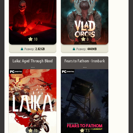
10
0
Размер:
2.82 GB
Размер:
444 MB
Laika: Aged Through Blood
Fears to Fathom - Ironbark
…
…
10
7.5