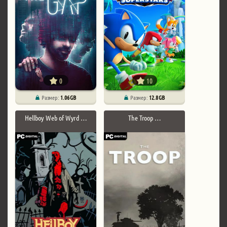
0
10
Размер:
1.06 GB
Размер:
12.8 GB
Hellboy Web of Wyrd …
The Troop …