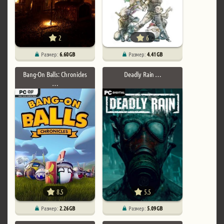
2
6
Размер:
6.60 GB
Размер:
4.41 GB
Bang-On Balls: Chronicles
Deadly Rain …
…
8.5
5.5
Размер:
2.26 GB
Размер:
5.09 GB