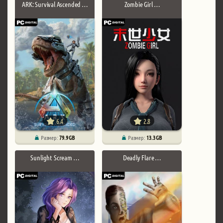
ARK: Survival Ascended …
Zombie Girl …
6.4
2.8
Размер:
79.9 GB
Размер:
13.3 GB
Sunlight Scream …
Deadly Flare …