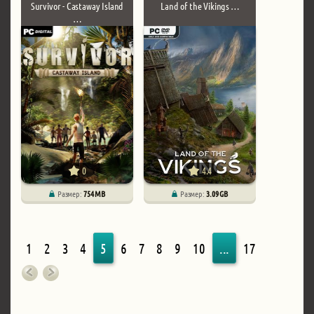
Survivor - Castaway Island
Land of the Vikings …
…
0
4.4
Размер:
754 MB
Размер:
3.09 GB
1
2
3
4
5
6
7
8
9
10
...
17