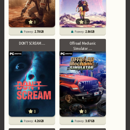
0
0
Размер:
2.78 GB
Размер:
2.86 GB
DON'T SCREAM …
Offroad Mechanic
Simulator …
0
0
Размер:
4.26 GB
Размер:
3.07 GB