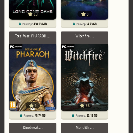
6.3
0
Размер:
438.93 MB
Размер:
4.73 GB
Total War: PHARAOH …
Witchfire …
1
5.8
Размер:
40.74 GB
Размер:
23.18 GB
Dinobreak …
Monolith …