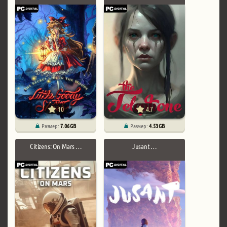
10
4.7
Размер:
7.06 GB
Размер:
4.53 GB
Citizens: On Mars …
Jusant …