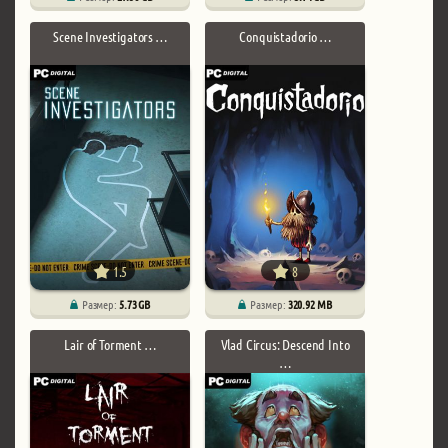
Scene Investigators …
Conquistadorio …
1.5
8
Размер:
5.73 GB
Размер:
320.92 MB
Lair of Torment …
Vlad Circus: Descend Into
…