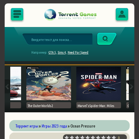
Например:
GTA 5,
Sims 4,
Need For Speed
The Outer Worlds 2
Marvel's Spider-Man: Miles
Ghost of
Торрент игры
»
Игры 2023 года
» Ocean Pressure
0