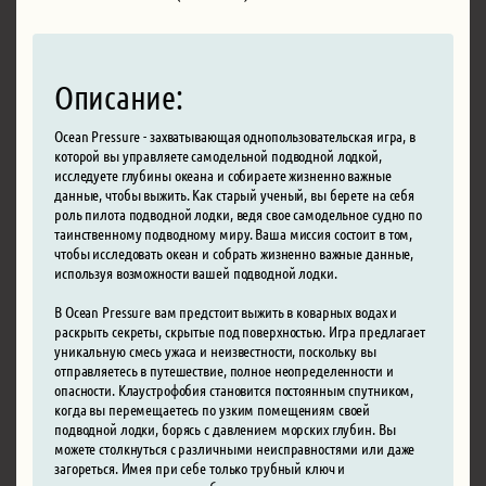
Описание:
Ocean Pressure - захватывающая однопользовательская игра, в
которой вы управляете самодельной подводной лодкой,
исследуете глубины океана и собираете жизненно важные
данные, чтобы выжить. Как старый ученый, вы берете на себя
роль пилота подводной лодки, ведя свое самодельное судно по
таинственному подводному миру. Ваша миссия состоит в том,
чтобы исследовать океан и собрать жизненно важные данные,
используя возможности вашей подводной лодки.
В Ocean Pressure вам предстоит выжить в коварных водах и
раскрыть секреты, скрытые под поверхностью. Игра предлагает
уникальную смесь ужаса и неизвестности, поскольку вы
отправляетесь в путешествие, полное неопределенности и
опасности. Клаустрофобия становится постоянным спутником,
когда вы перемещаетесь по узким помещениям своей
подводной лодки, борясь с давлением морских глубин. Вы
можете столкнуться с различными неисправностями или даже
загореться. Имея при себе только трубный ключ и