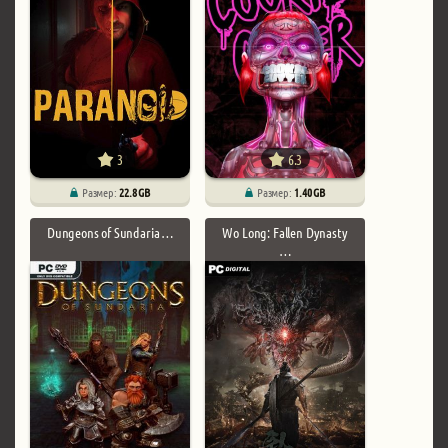
3
6.3
Размер:
22.8 GB
Размер:
1.40 GB
Dungeons of Sundaria …
Wo Long: Fallen Dynasty
…