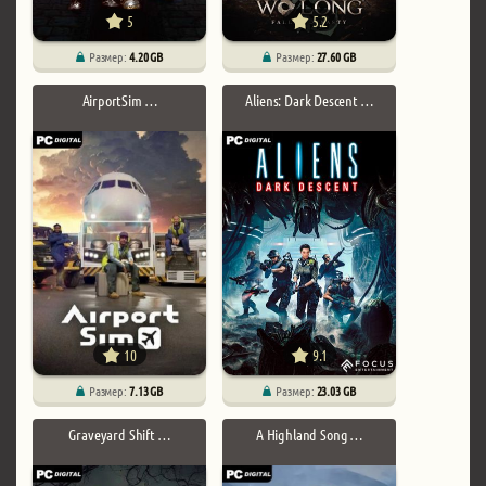
5
5.2
Размер:
4.20 GB
Размер:
27.60 GB
AirportSim …
Aliens: Dark Descent …
10
9.1
Размер:
7.13 GB
Размер:
23.03 GB
Graveyard Shift …
A Highland Song …