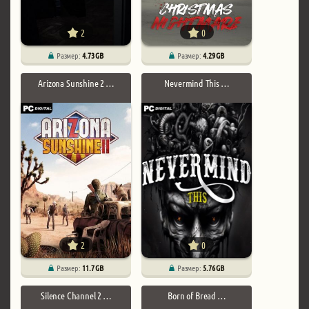
2
0
Размер:
4.73 GB
Размер:
4.29 GB
Arizona Sunshine 2 …
Nevermind This …
2
0
Размер:
11.7 GB
Размер:
5.76 GB
Silence Channel 2 …
Born of Bread …