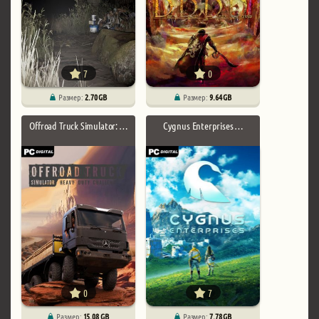
7
0
Размер:
2.70 GB
Размер:
9.64 GB
Offroad Truck Simulator: …
Cygnus Enterprises …
0
7
Размер:
15.08 GB
Размер:
7.78 GB