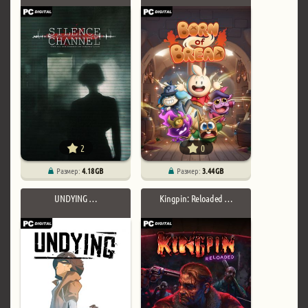
2
0
Размер:
4.18 GB
Размер:
3.44 GB
UNDYING …
Kingpin: Reloaded …