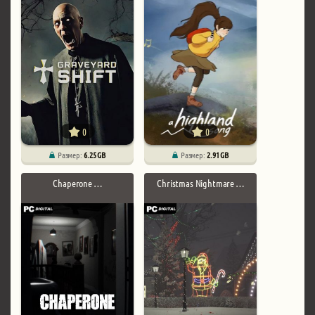
0
0
Размер:
6.25 GB
Размер:
2.91 GB
Chaperone …
Christmas Nightmare …