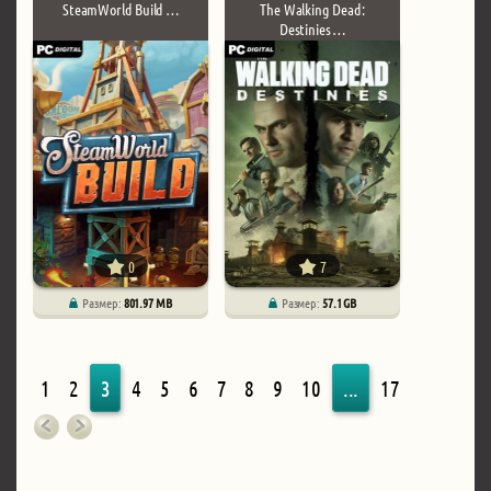
SteamWorld Build …
The Walking Dead:
Destinies …
0
7
Размер:
801.97 MB
Размер:
57.1 GB
1
2
3
4
5
6
7
8
9
10
...
17