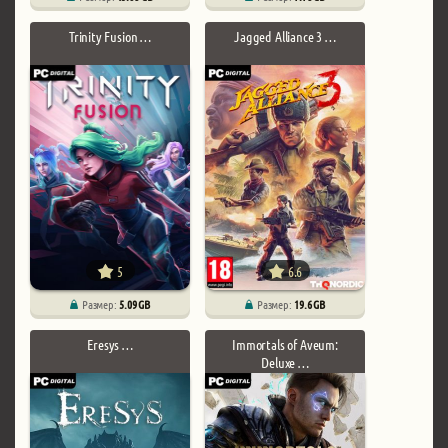
Trinity Fusion …
Jagged Alliance 3 …
5
6.6
Размер:
5.09 GB
Размер:
19.6 GB
Eresys …
Immortals of Aveum:
Deluxe …