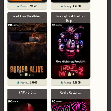
Размер:
700 MB
Размер:
4.77 GB
Buried Alive: Breathless …
Five Nights at Freddy's:
Help …
2
0
Размер:
2.63 GB
Размер:
5.59 GB
PARANOID …
Cookie Cutter …