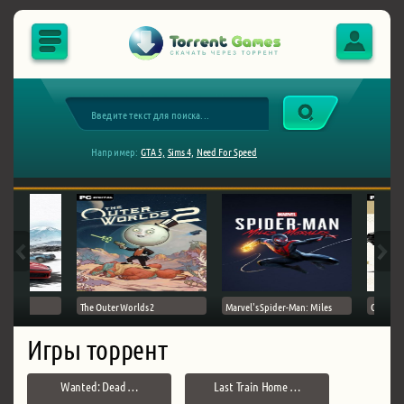
Например:
GTA 5,
Sims 4,
Need For Speed
The Outer Worlds 2
Marvel's Spider-Man: Miles
Ghost of
Игры торрент
Wanted: Dead …
Last Train Home …