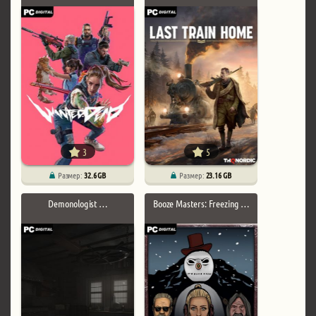
3
5
Размер:
32.6 GB
Размер:
23.16 GB
Demonologist …
Booze Masters: Freezing …