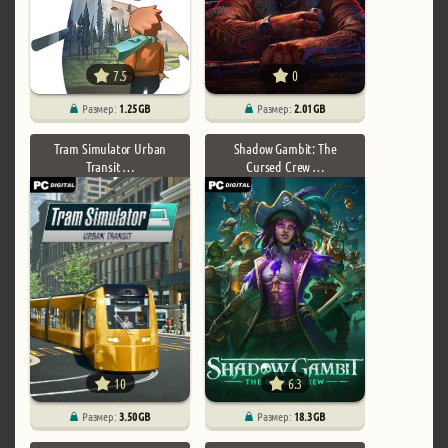
7.5
0
Размер:
1.25 GB
Размер:
2.01 GB
Tram Simulator Urban
Shadow Gambit: The
Transit …
Cursed Crew …
10
6.3
Размер:
3.50 GB
Размер:
18.3 GB