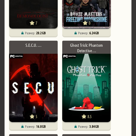
7
0
Размер:
20.2 GB
Размер:
6.24 GB
S.E.C.U. …
Ghost Trick: Phantom
Detective …
5
8.5
Размер:
16.8 GB
Размер:
3.84 GB