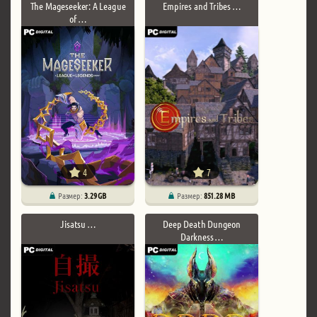
The Mageseeker: A League
Empires and Tribes …
of …
4
7
Размер:
3.29 GB
Размер:
851.28 MB
Jisatsu …
Deep Death Dungeon
Darkness …