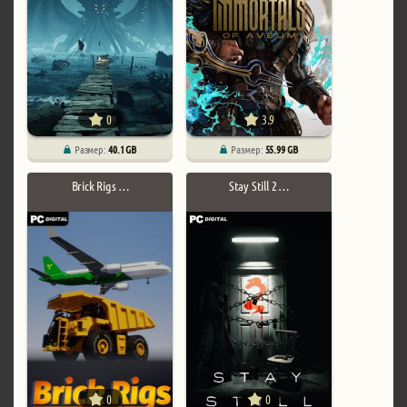
0
3.9
Размер:
40.1 GB
Размер:
55.99 GB
Brick Rigs …
Stay Still 2 …
0
0