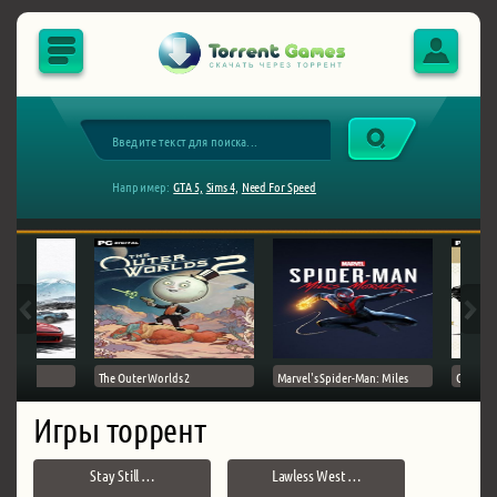
Например:
GTA 5,
Sims 4,
Need For Speed
The Outer Worlds 2
Marvel's Spider-Man: Miles
Ghost of
Игры торрент
Stay Still …
Lawless West …