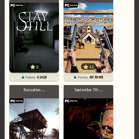
0
4.3
Размер:
4.54 GB
Размер:
437.98 MB
Evacuation …
September 7th …