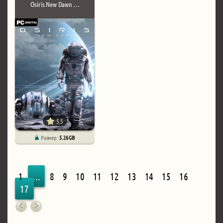
Osiris New Dawn …
5.5
Размер:
5.26 GB
1
...
8
9
10
11
12
13
14
15
16
17