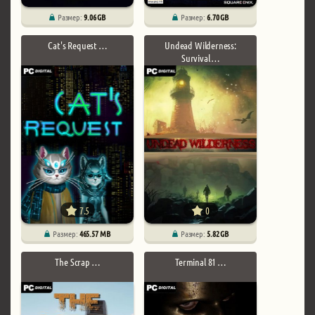
Размер:
9.06 GB
Размер:
6.70 GB
Cat's Request …
Undead Wilderness:
Survival …
7.5
0
Размер:
465.57 MB
Размер:
5.82 GB
The Scrap …
Terminal 81 …