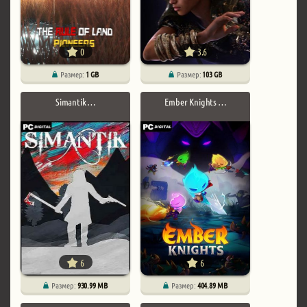
0
3.6
Размер:
1 GB
Размер:
103 GB
Simantik …
Ember Knights …
6
6
Размер:
930.99 MB
Размер:
404.89 MB