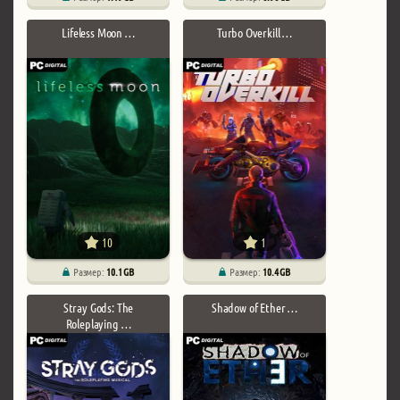
Lifeless Moon …
Turbo Overkill …
10
1
Размер:
10.1 GB
Размер:
10.4 GB
Stray Gods: The
Shadow of Ether …
Roleplaying …