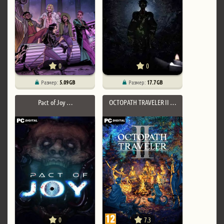
0
0
Размер:
5.09 GB
Размер:
17.7 GB
Pact of Joy …
OCTOPATH TRAVELER II …
0
7.3