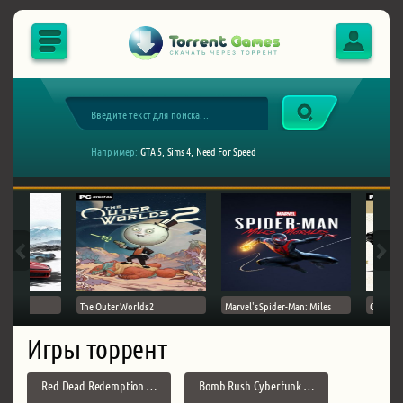
Например:
GTA 5,
Sims 4,
Need For Speed
The Outer Worlds 2
Marvel's Spider-Man: Miles
Ghost of
Игры торрент
Red Dead Redemption …
Bomb Rush Cyberfunk …