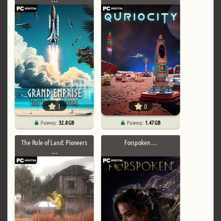
1
0
Размер:
32.8 GB
Размер:
1.47 GB
The Rule of Land: Pioneers
Forspoken …
…