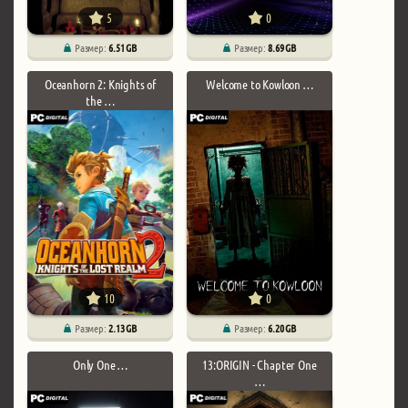
5
0
Размер:
6.51 GB
Размер:
8.69 GB
Oceanhorn 2: Knights of
Welcome to Kowloon …
the …
10
0
Размер:
2.13 GB
Размер:
6.20 GB
Only One …
13:ORIGIN - Chapter One
…