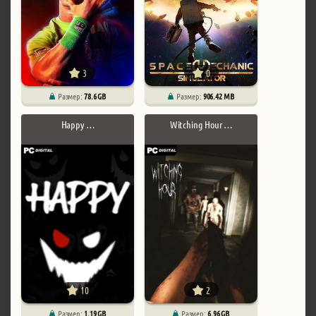
3
0
Размер:
78.6 GB
Размер:
906.42 MB
Happy …
Witching Hour …
10
2
Размер:
1.19 GB
Размер:
6.96 GB