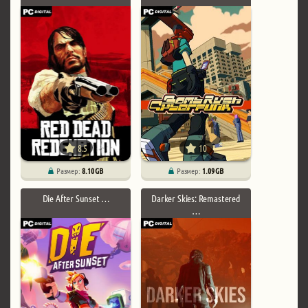
8.5
10
Размер:
8.10 GB
Размер:
1.09 GB
Die After Sunset …
Darker Skies: Remastered
…