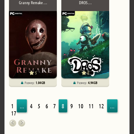
Granny Remake …
DROS …
5
0
Размер:
1.04 GB
Размер:
4.94 GB
1
...
4
5
6
7
8
9
10
11
12
...
17