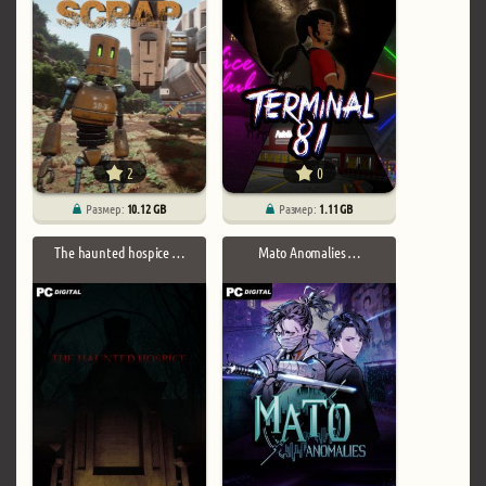
2
0
Размер:
10.12 GB
Размер:
1.11 GB
The haunted hospice …
Mato Anomalies …