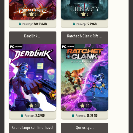
5
5
Размер:
749.93 MB
Размер:
5.79 GB
Deadlink …
Ratchet & Clank: Rift …
0
10
Размер:
3.05 GB
Размер:
39.39 GB
Grand Emprise: Time Travel
Quriocity …
…