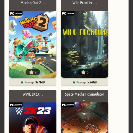
Moving Out 2 …
Wild Frontier …
2
0
Размер:
977 MB
Размер:
5.74 GB
WWE 2K23 …
Space Mechanic Simulator
…