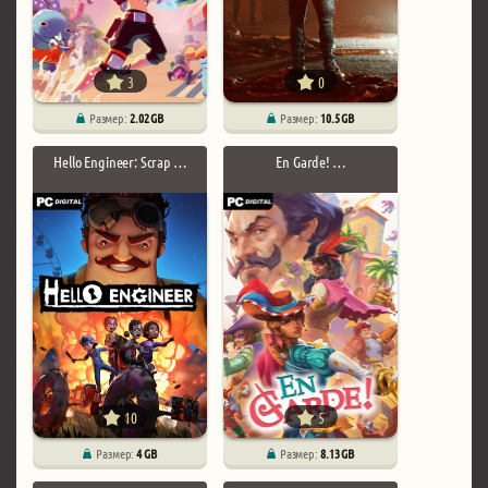
3
0
Размер:
2.02 GB
Размер:
10.5 GB
Hello Engineer: Scrap …
En Garde! …
10
5
Размер:
4 GB
Размер:
8.13 GB