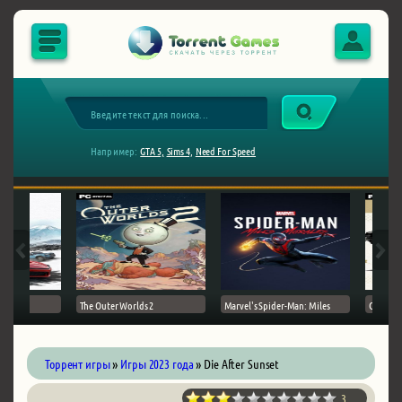
Например:
GTA 5,
Sims 4,
Need For Speed
The Outer Worlds 2
Marvel's Spider-Man: Miles
Ghost of
Торрент игры
»
Игры 2023 года
» Die After Sunset
3