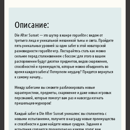
Описание:
Die After Sunset — это шутер в жанре roguelite с видом от
третьего лица и уникальной механикой тьмы и света. Пройдите
пять уникальных уровней за один забег в этой новаторской
разновидности roguelite-игр. Постарайтесь стать как можно
сильнее перед столкновением с боссом: для этого в вашем
распоряжении будут десятки предметов, видов снаряжения,
способностей и преимуществ, которые можно объединять во
время каждого забега! Потерпели неудачу? Придется вернуться
к самому началу...
Между забегами вы сможете разблокировать новые
характеристики, предметы, снаряжение и даже новых игровых
персонажей, которые помогут вам раз и навсегда изгнать
пришельцев-муркоров!
Каждый забег в Die After Sunset уникален: вы столкнетесь с
новыми испытаниями, получите в награду новые преимущества
и способности и даже найдете новые сундуки. Задания и
испытания создаются процедурно на каждом этапе: вам