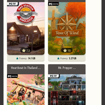
7.3
10
Размер:
14.1 GB
Размер:
5.27 GB
Heartbeat In Thailand …
Mr. Prepper …