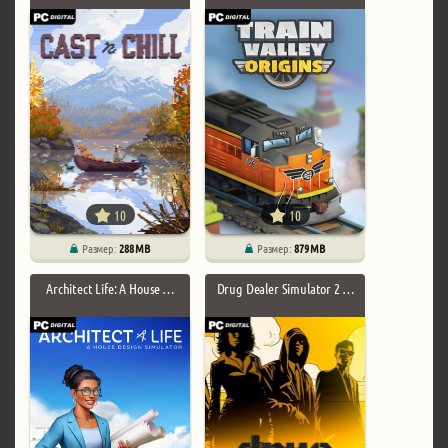
10
10
Размер:
288 MB
Размер:
879 MB
Architect Life: A House …
Drug Dealer Simulator 2 …