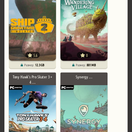
5.6
0
Размер:
12.3 GB
Размер:
801 MB
Tony Hawk's Pro Skater 3 +
Synergy …
4 …