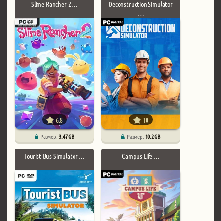
Slime Rancher 2 …
Deconstruction Simulator
…
6.8
10
Размер:
3.47 GB
Размер:
10.2 GB
Tourist Bus Simulator …
Campus Life …