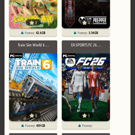
8
4
Размер:
42.6 GB
Размер:
3.34 GB
Train Sim World 6 …
EA SPORTS FC 26 …
0
5
Размер:
439 GB
Размер: