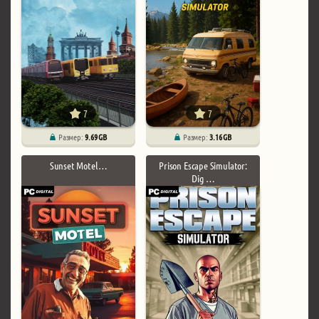
7
7
Размер:
9.69 GB
Размер:
3.16 GB
Sunset Motel …
Prison Escape Simulator:
Dig …