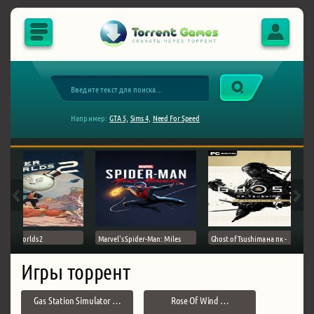
Например:
GTA 5,
Sims 4,
Need For Speed
Outer Worlds 2
Marvel's Spider-Man: Miles
Ghost of Tsushima на пк -
Игры торрент
Gas Station Simulator …
Rose Of Wind …