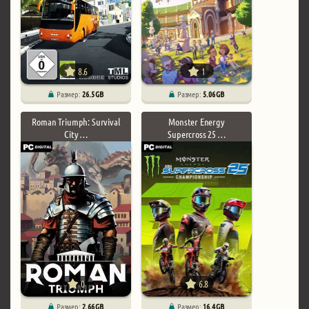
8.6
1
Размер:
26.5 GB
Размер:
5.06 GB
Roman Triumph: Survival
Monster Energy
City …
Supercross 25 …
0
6.8
Размер:
2.66 GB
Размер:
16.4 GB