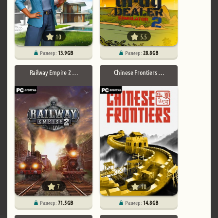
10
5.5
Размер:
13.9 GB
Размер:
28.8 GB
Railway Empire 2 …
Chinese Frontiers …
7
10
Размер:
71.5 GB
Размер:
14.8 GB