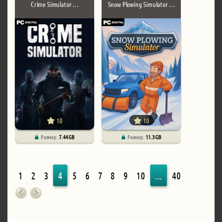
Crime Simulator …
Snow Plowing Simulator …
10
10
Размер:
7.44 GB
Размер:
11.3 GB
1
2
3
4
5
6
7
8
9
10
...
40