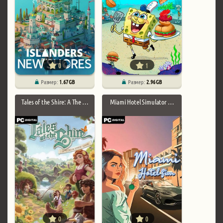
0
1
Размер:
1.67 GB
Размер:
2.96 GB
Tales of the Shire: A The …
Miami Hotel Simulator …
0
0