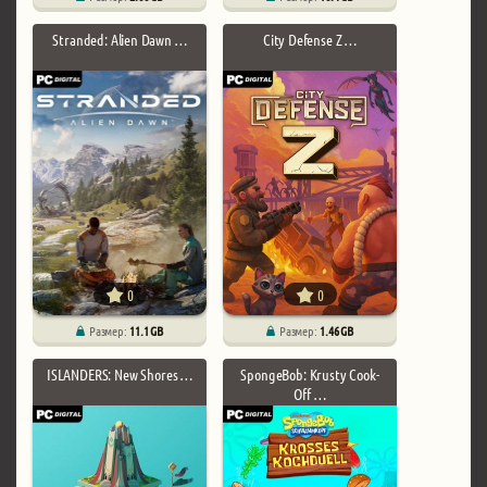
Stranded: Alien Dawn …
City Defense Z …
0
0
Размер:
11.1 GB
Размер:
1.46 GB
ISLANDERS: New Shores …
SpongeBob: Krusty Cook-
Off …