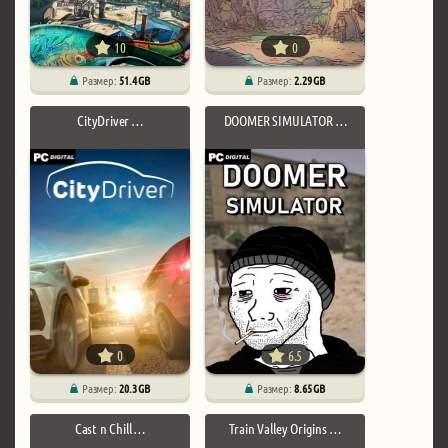
10
0
Размер:
51.4 GB
Размер:
2.29 GB
CityDriver …
DOOMER SIMULATOR …
0
6.5
Размер:
20.3 GB
Размер:
8.65 GB
Cast n Chill …
Train Valley Origins …