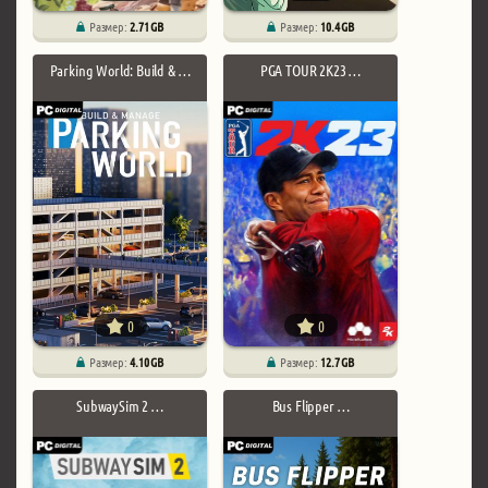
Размер:
2.71 GB
Размер:
10.4 GB
Parking World: Build & …
PGA TOUR 2K23 …
0
0
Размер:
4.10 GB
Размер:
12.7 GB
SubwaySim 2 …
Bus Flipper …