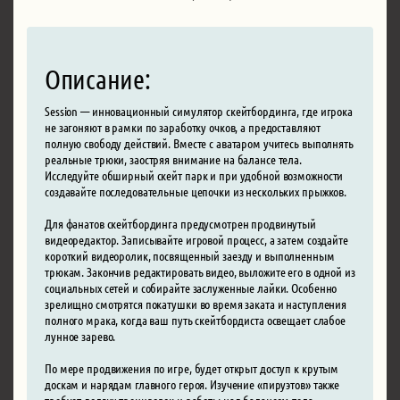
Описание:
Session — инновационный симулятор скейтбординга, где игрока
не загоняют в рамки по заработку очков, а предоставляют
полную свободу действий. Вместе с аватаром учитесь выполнять
реальные трюки, заостряя внимание на балансе тела.
Исследуйте обширный скейт парк и при удобной возможности
создавайте последовательные цепочки из нескольких прыжков.
Для фанатов скейтбординга предусмотрен продвинутый
видеоредактор. Записывайте игровой процесс, а затем создайте
короткий видеоролик, посвященный заезду и выполненным
трюкам. Закончив редактировать видео, выложите его в одной из
социальных сетей и собирайте заслуженные лайки. Особенно
зрелищно смотрятся покатушки во время заката и наступления
полного мрака, когда ваш путь скейтбордиста освещает слабое
лунное зарево.
По мере продвижения по игре, будет открыт доступ к крутым
доскам и нарядам главного героя. Изучение «пируэтов» также
требует долгих тренировок и работы над балансом тела.