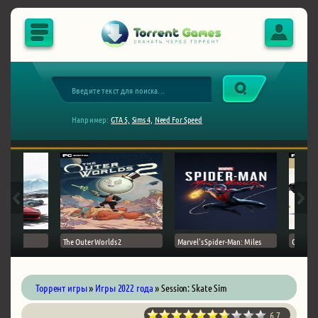
Например:
GTA 5,
Sims 4,
Need For Speed
The Outer Worlds 2
Marvel's Spider-Man: Miles
Ghost of
Торрент игры
»
Игры 2022 года
» Session: Skate Sim
6.7