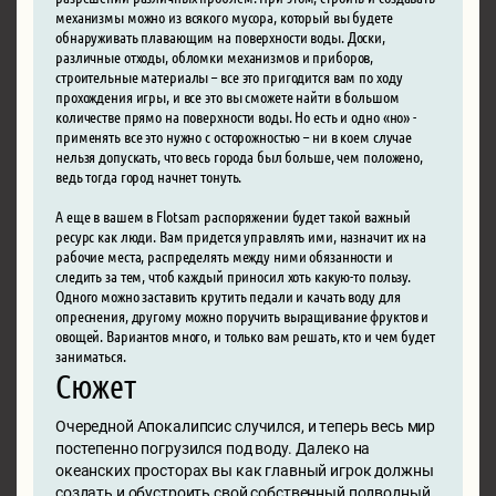
механизмы можно из всякого мусора, который вы будете
обнаруживать плавающим на поверхности воды. Доски,
различные отходы, обломки механизмов и приборов,
строительные материалы – все это пригодится вам по ходу
прохождения игры, и все это вы сможете найти в большом
количестве прямо на поверхности воды. Но есть и одно «но» -
применять все это нужно с осторожностью – ни в коем случае
нельзя допускать, что весь города был больше, чем положено,
ведь тогда город начнет тонуть.
А еще в вашем в Flotsam распоряжении будет такой важный
ресурс как люди. Вам придется управлять ими, назначит их на
рабочие места, распределять между ними обязанности и
следить за тем, чтоб каждый приносил хоть какую-то пользу.
Одного можно заставить крутить педали и качать воду для
опреснения, другому можно поручить выращивание фруктов и
овощей. Вариантов много, и только вам решать, кто и чем будет
заниматься.
Сюжет
Очередной Апокалипсис случился, и теперь весь мир
постепенно погрузился под воду. Далеко на
океанских просторах вы как главный игрок должны
создать и обустроить свой собственный подводный