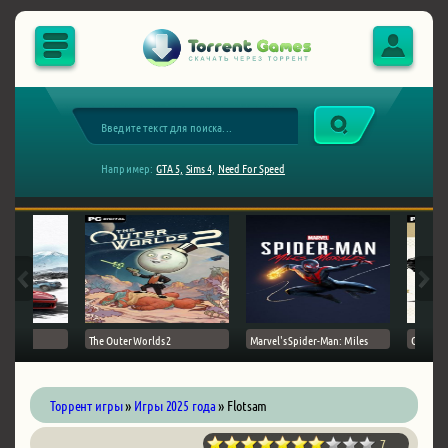
Например:
GTA 5,
Sims 4,
Need For Speed
The Outer Worlds 2
Marvel's Spider-Man: Miles
Ghost of
Торрент игры
»
Игры 2025 года
» Flotsam
7