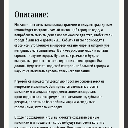
Описание:
Flotsam – это смесь выживалки, стратегии и симулятора, где вам
нужно будет построить самый настоящий город на воде, и
попробовать выжить, делая все возможное для того, чтоб жители
города были всем довольны… События игры происходят в
огромном утопленном в мировом океане мире, в котором уже
нет суши, а есть лишь вода. В этих-то условиях люди и начали
строить плавучие города. Ну а вы как раз-таки и будете
выступать в роли основателя одного из таких городов. Вы
должны будете взять под свой контроль небольшой городок и
научиться выживать в условиях вечного плавания.
Игровой же процесс тут довольно прост, но основывается на
непростых механиках. Вам придется выживать, строить
механизмы и создавать предметы, автоматизировать
производство разных предметов и механизмов, добывать
ресурсы, плавать по бескрайним морям и следить за
горожанами, жителями городка.
В ходе прохождения игры вы сможете создавать разные
механизмы и предметы, которые будут вам очень кстати в
разрешении различных проблем. При этом, строить и создавать