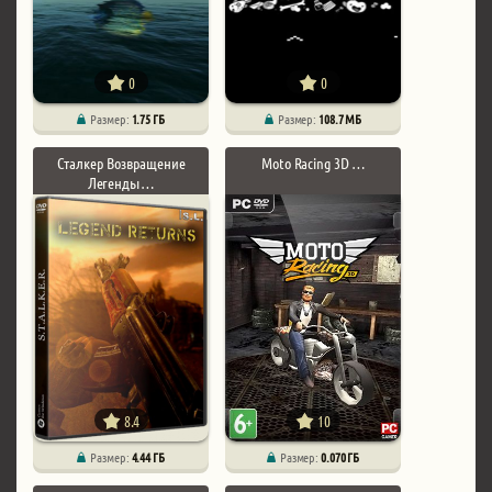
0
0
Размер:
1.75 ГБ
Размер:
108.7 MБ
Сталкер Возвращение
Moto Racing 3D …
Легенды …
8.4
10
Размер:
4.44 ГБ
Размер:
0.070 ГБ