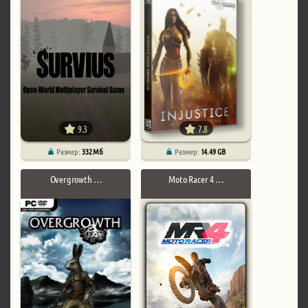
9.3
7.8
Размер:
332 Мб
Размер:
14.49 GB
Overgrowth …
Moto Racer 4 …