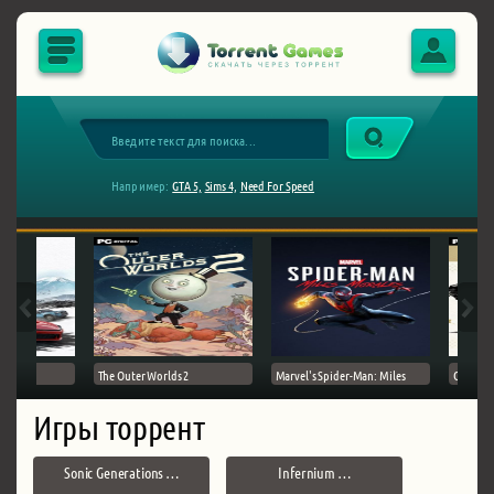
Например:
GTA 5,
Sims 4,
Need For Speed
The Outer Worlds 2
Marvel's Spider-Man: Miles
Ghost of
Игры торрент
Sonic Generations …
Infernium …