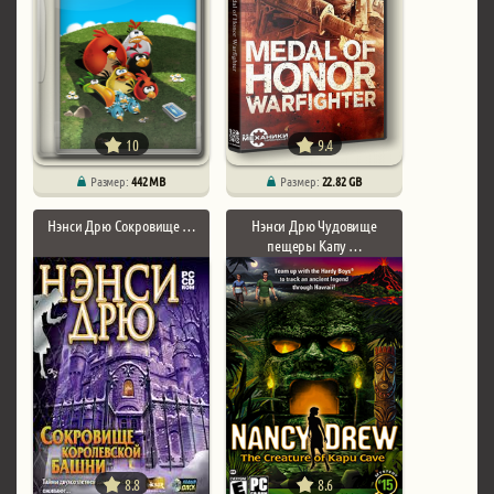
10
9.4
Размер:
442 MB
Размер:
22.82 GB
Нэнси Дрю Сокровище …
Нэнси Дрю Чудовище
пещеры Капу …
8.8
8.6