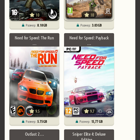
10
10
Размер:
8.18 GB
Размер:
3.03 GB
Need for Speed: The Run
Need for Speed: Payback
…
…
9.5
9.7
Размер:
5.75 GB
Размер:
15,77 GB
Outlast 2 …
Sniper Elite 4: Deluxe
Edition …