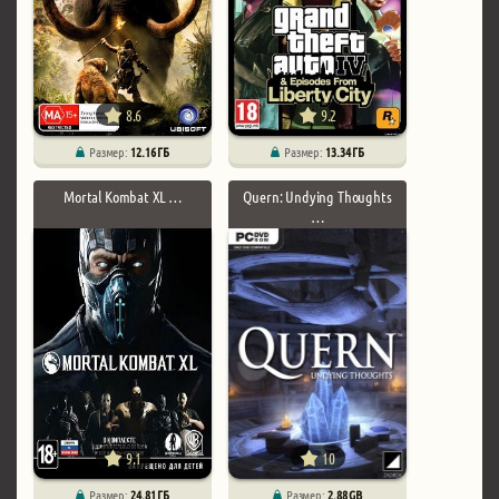
8.6
9.2
Размер:
12.16 ГБ
Размер:
13.34 ГБ
Mortal Kombat XL …
Quern: Undying Thoughts
…
9.1
10
Размер:
24.81 ГБ
Размер:
2.88 GB