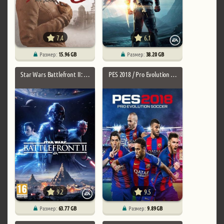
7.4
6.1
Размер:
15.96 GB
Размер:
38.20 GB
Star Wars Battlefront II: …
PES 2018 / Pro Evolution …
9.2
9.5
Размер:
63.77 GB
Размер:
9.89 GB