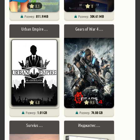
8.1
8
Размер:
811.9 MB
Размер:
304.61 MB
Urban Empire …
Gears of War 4 …
6.8
9.3
Размер:
1.01 GB
Размер:
74.08 GB
Survius …
Инджастис …