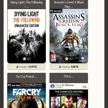
Dying Light: The Following
Assassin’s Creed 4: Black
– …
Flag …
8.7
8.7
Размер:
13.87 ГБ
Размер:
6.60 ГБ
Far Cry Primal …
ГТА 4 …