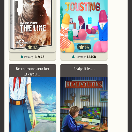
8.4
6.6
Размер:
3.26 GB
Размер:
1.34 GB
Бесконечное лето без
Realpolitiks …
цензуры …