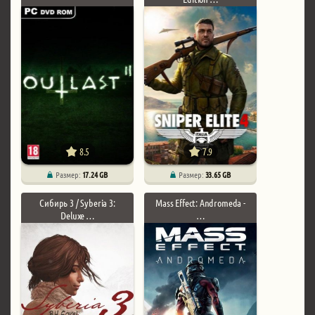
8.5
7.9
Размер:
17.24 GB
Размер:
33.65 GB
Сибирь 3 / Syberia 3:
Mass Effect: Andromeda -
Deluxe …
…