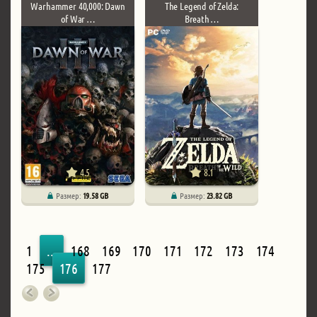
Warhammer 40,000: Dawn
The Legend of Zelda:
of War …
Breath …
4.5
8.1
Размер:
19.58 GB
Размер:
23.82 GB
1
...
168
169
170
171
172
173
174
175
176
177