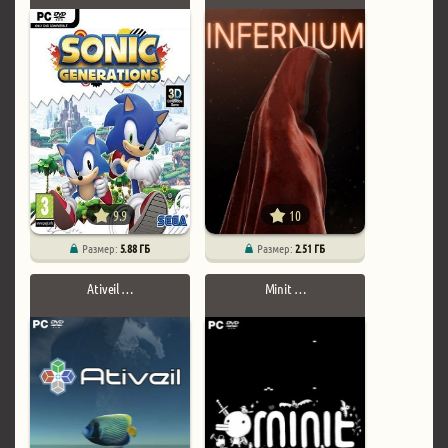
9.9
10
Размер:
5.88 ГБ
Размер:
2.51 ГБ
Ativeil …
Minit …