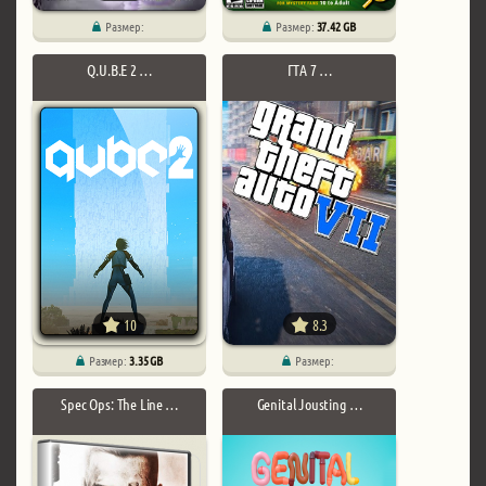
Размер:
Размер:
37.42 GB
Q.U.B.E 2 …
ГТА 7 …
10
8.3
Размер:
3.35 GB
Размер:
Spec Ops: The Line …
Genital Jousting …