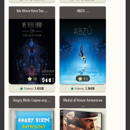
We Were Here Too …
ABZU …
10
9.3
Размер:
1.42 GB
Размер:
1.36 GB
Angry Birds Серия игр …
Medal of Honor Антология
…