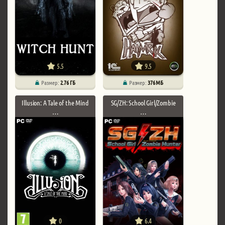
5.5
9.5
Размер:
2.76 ГБ
Размер:
376 МБ
Illusion: A Tale of the Mind
SG/ZH: School Girl/Zombie
…
…
0
6.4