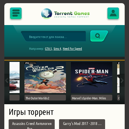
Например:
GTA 5,
Sims 4,
Need For Speed
The Outer Worlds 2
Marvel's Spider-Man: Miles
Ghost of
Игры торрент
Assassins Creed Антология
Garry's Mod 2017 - 2018 …
Все …