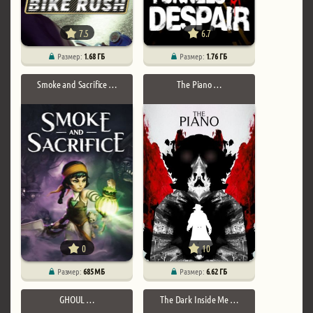
7.5
6.7
Размер:
1.68 ГБ
Размер:
1.76 ГБ
Smoke and Sacrifice …
The Piano …
0
10
Размер:
685 МБ
Размер:
6.62 ГБ
GHOUL …
The Dark Inside Me …