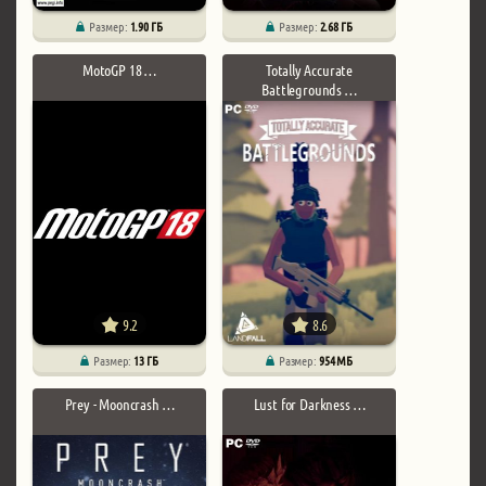
Размер:
1.90 ГБ
Размер:
2.68 ГБ
MotoGP 18 …
Totally Accurate
Battlegrounds …
9.2
8.6
Размер:
13 ГБ
Размер:
954 МБ
Prey - Mooncrash …
Lust for Darkness …