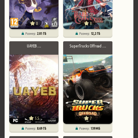
0
8
Размер:
2.01 ГБ
Размер:
12,2 ГБ
UAYEB …
SuperTrucks Offroad …
5.5
7
Размер:
8.69 ГБ
Размер:
139 МБ