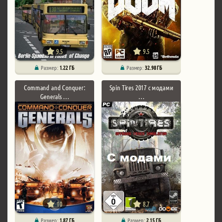
9.5
9.5
Размер:
1.22 ГБ
Размер:
32.98 ГБ
Command and Conquer:
Spin Tires 2017 с модами
Generals …
…
10
8.7
Размер:
1.87 ГБ
Размер:
2.15 ГБ