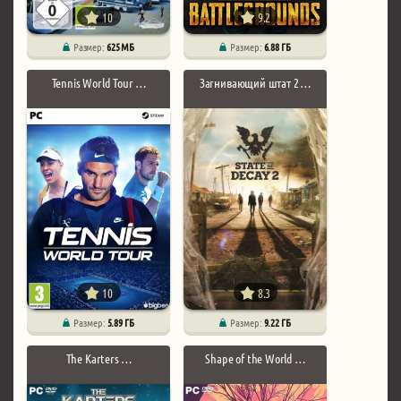
10
9.2
Размер:
625 МБ
Размер:
6.88 ГБ
Tennis World Tour …
Загнивающий штат 2 …
10
8.3
Размер:
5.89 ГБ
Размер:
9.22 ГБ
The Karters …
Shape of the World …