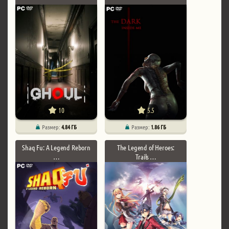
10
5.5
Размер:
4.84 ГБ
Размер:
1.86 ГБ
Shaq Fu: A Legend Reborn
The Legend of Heroes:
…
Trails …