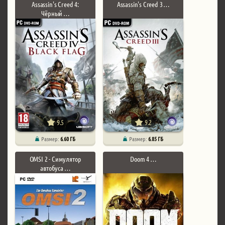
Assassin's Creed 4:
Assassin's Creed 3 …
Чёрный …
9.5
9.2
Размер:
6.60 ГБ
Размер:
6.85 ГБ
OMSI 2 - Симулятор
Doom 4 …
автобуса …