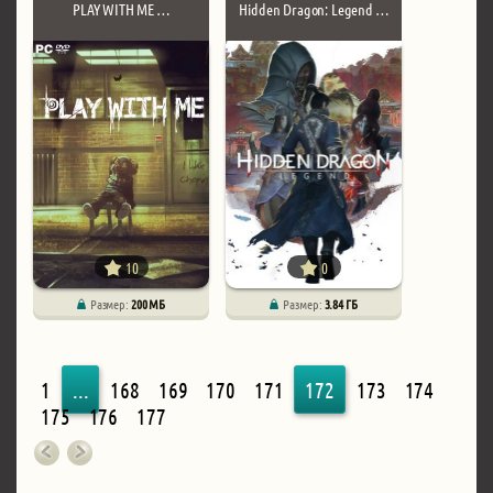
PLAY WITH ME …
Hidden Dragon: Legend …
10
0
Размер:
200 МБ
Размер:
3.84 ГБ
1
...
168
169
170
171
172
173
174
175
176
177