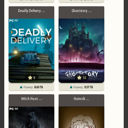
Deadly Delivery …
Ghoststory …
0
10
Размер:
8.63 ГБ
Размер:
9.57 ГБ
Witch Hunt …
Haimrik …