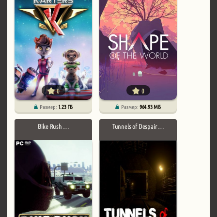
0
0
Размер:
1.23 ГБ
Размер:
964.93 МБ
Bike Rush …
Tunnels of Despair …