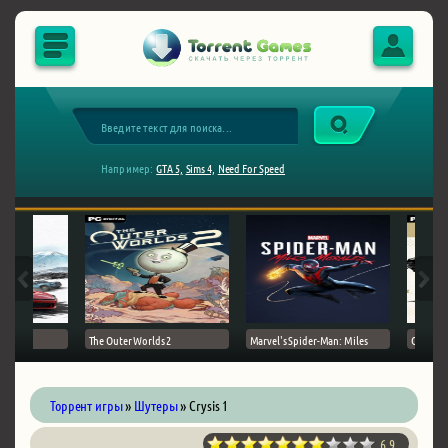
Например:
GTA 5,
Sims 4,
Need For Speed
The Outer Worlds 2
Marvel's Spider-Man: Miles
Ghost of
Торрент игры
»
Шутеры
» Crysis 1
6.9