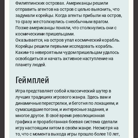
Филиппинских островах. Американцы решили
отправить агентов на остров с целью выяснить, что
задумали корейцы. Когда агенты прибыли на остров,
то сразу же столкнулись с необычным врагом.
Позже американцы поняли, что столкнулись они с
космическими пришельцами.
Оказывается, на остров упал космический корабль.
Корейцы решили первыми исследовать корабль.
Каким-то невероятным чудом пришельцам удалось
освободиться и начать активное наступление на
планету людей.
Геймплей
Игра представляет собой классический шутер в
лучших традициях игрового жанра. Здесь вам и
динамичные перестрелки, и беготня по локациям, и
сумасшедшие погони, и интересные задания, и
многое другое. В своё время революционная
графика и проработанная боевая система сделали
игру настоящим хитом в своём жанре. Несмотря на
то, что с момента выхода игры прошло более 10 лет,