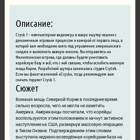
Описание:
Crysis 1 – компьютерная видеоигра в жанре «шутер-экшен» с
динамичным игровым процессом и камерой от первого лица, в
которой вам необходимо взять под управление американского
солдата и выполнить важную миссию. Вы отправитесь на
Филиппинские острова, где должны будете уничтожить
корейскую базу и всё, что с ней связано, чтобы ослабить военную
мощь Кореи. Разработкой шутера занималась студия Crytek.
Если вы фанат вселенной «Crysis», тогда рекомендуем вам
скачать торрент Crysis 1.
Сюжет
Военная мощь Северной Кореи в последнее время
сильно возросла, чего не могла не заметить
Америка. Американцы посчитали, что корейцы
воспользуются этим положением и начнут активное
наступление на США, развернув массовую операцию
в Тихом Океане. Подтверждением этим словам
выступила недавно возведённая корейцами база на