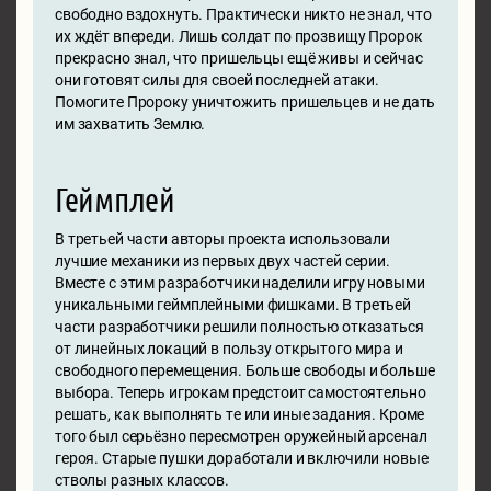
свободно вздохнуть. Практически никто не знал, что
их ждёт впереди. Лишь солдат по прозвищу Пророк
прекрасно знал, что пришельцы ещё живы и сейчас
они готовят силы для своей последней атаки.
Помогите Пророку уничтожить пришельцев и не дать
им захватить Землю.
Геймплей
В третьей части авторы проекта использовали
лучшие механики из первых двух частей серии.
Вместе с этим разработчики наделили игру новыми
уникальными геймплейными фишками. В третьей
части разработчики решили полностью отказаться
от линейных локаций в пользу открытого мира и
свободного перемещения. Больше свободы и больше
выбора. Теперь игрокам предстоит самостоятельно
решать, как выполнять те или иные задания. Кроме
того был серьёзно пересмотрен оружейный арсенал
героя. Старые пушки доработали и включили новые
стволы разных классов.