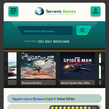
Например:
GTA 5,
Sims 4,
Need For Speed
The Outer Worlds 2
Marvel's Spider-Man: Miles
Ghost of
Торрент игры
»
Шутеры
» Crysis 3: Deluxe Edition
9.1