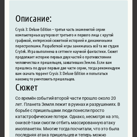
Описание:
Crysis 3: Deluxe Edition – третья часть знаменитой серии
компьютерных шутеров от третьего и первого лица с крутой
графикой, интересной сюжетной историей и динамичными
перестрелками. Разработкой игры занималась всё та же студия
Crytek. Игра выполнена в сеттинге научной фантастики. Сюжет
продолжает историю первых двух частей о противостоянии
человечества и пришельцев, захвативших Землю. Если вам
пришлись по душе первые две части серии, тогда рекомендуем
вам скачать торрент Crysis 3: Deluxe Edition и попытаться
наконец-то уничтожить пришельцев.
Сюжет
Со времён событий второй части прошло около 20
лет. Планета Земля лежит в руинах и разрушениях. В
борьбе с пришельцами люди понесли просто
катастрофические потери. Однако, несмотря на это,
они всё-таки смогли отбить массированную атаку
инопланетян. Многие тогда посчитали, что это была
последняя атака пришельцев и теперь можно