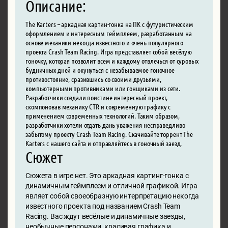
Описание:
The Karters – аркадная картин-гонка на ПК с футуристическим
оформлением и интересным геймплеем, разработанным на
основе механики некогда известного и очень популярного
проекта Crash Team Racing. Игра представляет собой весёлую
гоночку, которая позволит всем и каждому отвлечься от суровых
будничных дней и окунуться с незабываемое гоночное
противостояние, сразившись со своими друзьями,
компьютерными противниками или гонщиками из сети.
Разработчики создали поистине интересный проект,
скомпоновав механику CTR и современную графику с
применением современных технологий. Таким образом,
разработчики хотели отдать дань уважения несправедливо
забытому проекту Crash Team Racing. Скачивайте торрент The
Karters с нашего сайта и отправляйтесь в гоночный заезд.
Сюжет
Сюжета в игре нет. Это аркадная картинг-гонка с
динамичным геймплеем и отличной графикой. Игра
являет собой своеобразную интерпретацию некогда
известного проекта под названием Crash Team
Racing. Вас ждут весёлые и динамичные заезды,
необычные персонажи, красивая графика и