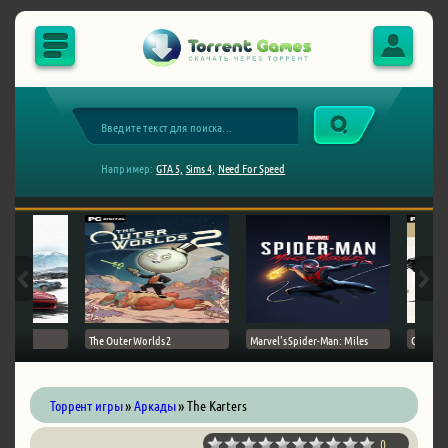
Например:
GTA 5,
Sims 4,
Need For Speed
The Outer Worlds 2
Marvel's Spider-Man: Miles
Ghost of
Торрент игры
»
Аркады
» The Karters
0