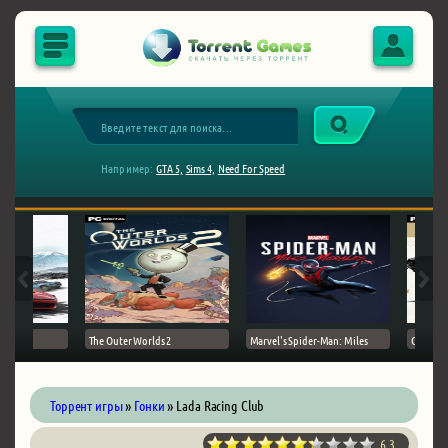
Например:
GTA 5,
Sims 4,
Need For Speed
The Outer Worlds 2
Marvel's Spider-Man: Miles
Ghost of
Торрент игры
»
Гонки
» Lada Racing Club
6.3