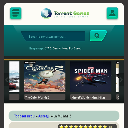
Например:
GTA 5,
Sims 4,
Need For Speed
The Outer Worlds 2
Marvel's Spider-Man: Miles
Ghost of
Торрент игры
»
Аркады
» La-Mulana 2
10