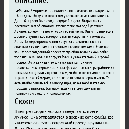
La-Mulana 2 – прямое продолжение интересного платформера на
ПК с видом сбоку и множеством увлекательных головоломок.
Данный проект был создан студией Nigoro. Вторая часть
расскажет вам об опасном путешествие молодой девушке
Лумисе, дочери главного героя первой части. Она отправилась в
древние руины, где намерена найти секретный проход в Эг-
Лана. По мере продвижения девушка столкнётся с очень
опасными существами и сложными головоломками. Если вас
заинтересовал данный проект, тогда обязательно скачивайте
торрент La-Mulana 2 и погружайтесь в увлекательный игровой
процесс. Хотя данная игрушка и является прямым
продолжением первой части платформенной саги, разработчики
постарались сделать проект таким, чтобы в него было интересно
играть и тем геймерам, которые не играли в первую часть. То
есть, чтобы понять всё происходящее, вовсе необязательно
проходить приквел. Большой акцент авторы сделали на
нелинейном сюжете и головоломках.
Сюжет
В центре истории молодая девушка по имени
Лумиса. Она отправляется в древние катакомбы, где
намерена отыскать секретный проход в руины Эг-
Лана. Девушка не знает, с чем она столкнётся в