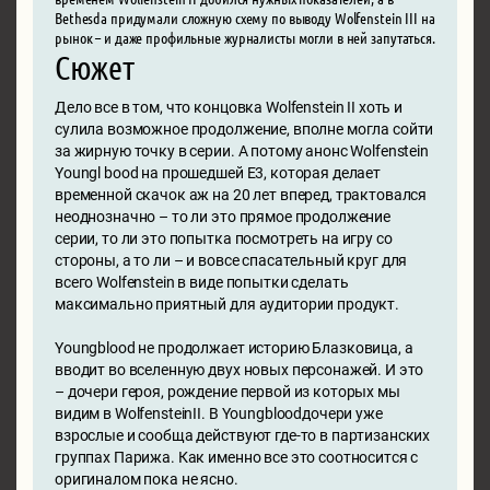
Bethesda придумали сложную схему по выводу Wolfenstein III на
рынок – и даже профильные журналисты могли в ней запутаться.
Сюжет
Дело все в том, что концовка Wolfenstein II хоть и
сулила возможное продолжение, вполне могла сойти
за жирную точку в серии. А потому анонс Wolfenstein
Youngl bood на прошедшей E3, которая делает
временной скачок аж на 20 лет вперед, трактовался
неоднозначно – то ли это прямое продолжение
серии, то ли это попытка посмотреть на игру со
стороны, а то ли – и вовсе спасательный круг для
всего Wolfenstein в виде попытки сделать
максимально приятный для аудитории продукт.
Youngblood не продолжает историю Блазковица, а
вводит во вселенную двух новых персонажей. И это
– дочери героя, рождение первой из которых мы
видим в WolfensteinII. В Youngbloodдочери уже
взрослые и сообща действуют где-то в партизанских
группах Парижа. Как именно все это соотносится с
оригиналом пока не ясно.