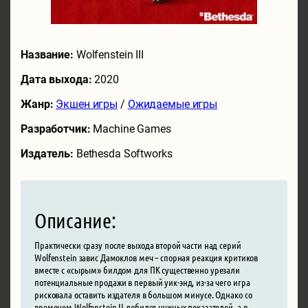
Название:
Wolfenstein III
Дата выхода:
2020
Жанр:
Экшен игры
/
Ожидаемые игры
Разработчик:
Machine Games
Издатель:
Bethesda Softworks
Описание:
Практически сразу после выхода второй части над серий
Wolfenstein завис Дамоклов меч – спорная реакция критиков
вместе с «сырым» билдом для ПК существенно урезали
потенциальные продажи в первый уик-энд, из-за чего игра
рисковала оставить издателя в большом минусе. Однако со
временем Wolfenstein II добился нужных показателей, а в