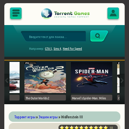
Например:
GTA 5,
Sims 4,
Need For Speed
The Outer Worlds 2
Marvel's Spider-Man: Miles
Ghost of
Торрент игры
»
Экшен игры
» Wolfenstein III
10