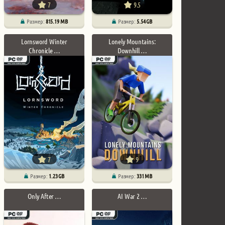
7
9.5
Размер:
815.19 MB
Размер:
5.54 GB
Lornsword Winter
Lonely Mountains:
Chronicle …
Downhill …
7
9
Размер:
1.23 GB
Размер:
331 MB
Only After …
AI War 2 …