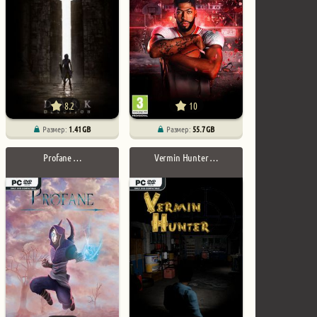
8.2
10
Размер:
1.41 GB
Размер:
55.7 GB
Profane …
Vermin Hunter …