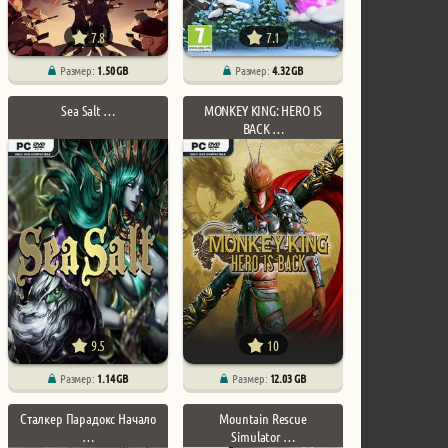
7.8
7.1
Размер:
1.50 GB
Размер:
4.32 GB
Sea Salt …
MONKEY KING: HERO IS
BACK …
9.5
10
Размер:
1.14 GB
Размер:
12.03 GB
Сталкер Парадокс Начало
Mountain Rescue
…
Simulator …