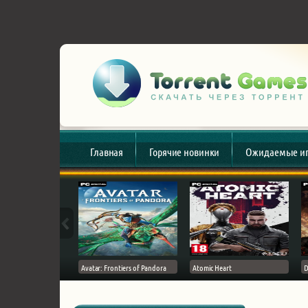
Главная
Горячие новинки
Ожидаемые и
esert
Avatar: Frontiers of Pandora
Atomic Heart
D