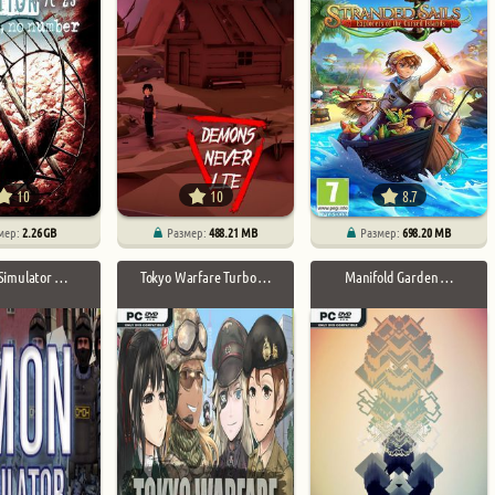
10
10
8.7
мер:
2.26 GB
Размер:
488.21 MB
Размер:
698.20 MB
imulator …
Tokyo Warfare Turbo …
Manifold Garden …