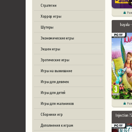
Стратегии
Раз
Хоррор игры
bayala 
Шутеры
Экономические игры
Экшен игры
Эротические игры
Игры на выживание
Игры для девочек
Игры для детей
Игры для мальчиков
Раз
Сборники игр
Injection 
Дополнения к играм