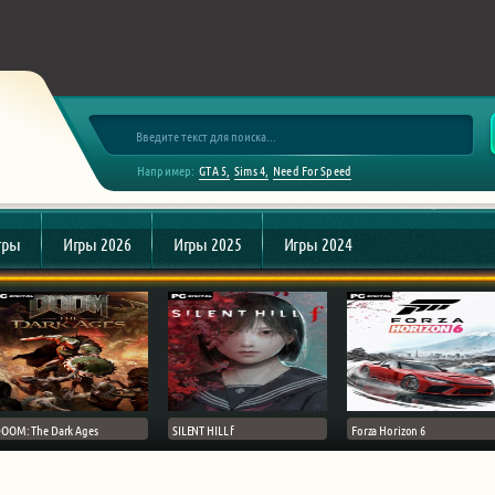
Например:
GTA 5
Sims 4
Need For Speed
гры
Игры 2026
Игры 2025
Игры 2024
OOM: The Dark Ages
SILENT HILL f
Forza Horizon 6