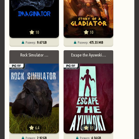
10
10
Размер:
9.67 GB
Размер:
475.35 MB
Rock Simulator …
Escape the Ayuwoki …
6.4
10
Размер:
2.92 GB
Размер:
4.56 GB