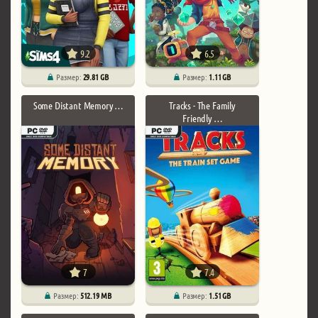
9.2
6.5
Размер:
29.81 GB
Размер:
1.11 GB
Some Distant Memory …
Tracks - The Family
Friendly …
7
7.4
Размер:
512.19 MB
Размер:
1.51 GB