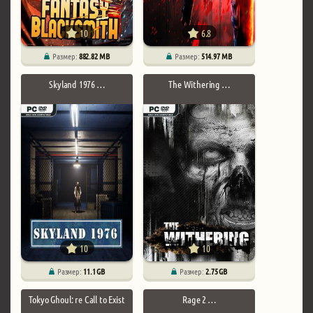
10
6.8
Размер:
882.82 MB
Размер:
514.97 MB
Skyland 1976 …
The Withering …
10
10
Размер:
11.1 GB
Размер:
2.75 GB
Tokyo Ghoul: re Call to Exist
Rage 2 …
…