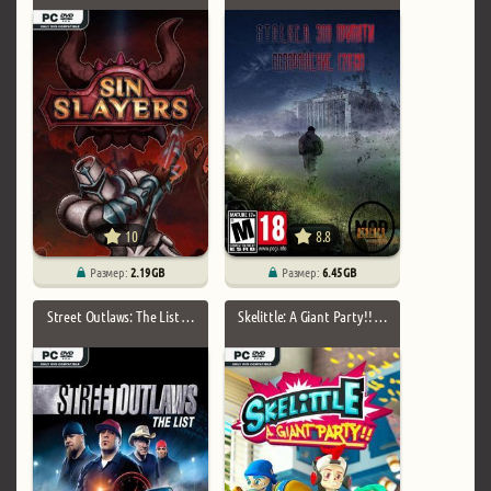
10
8.8
Размер:
2.19 GB
Размер:
6.45 GB
Street Outlaws: The List …
Skelittle: A Giant Party!! …