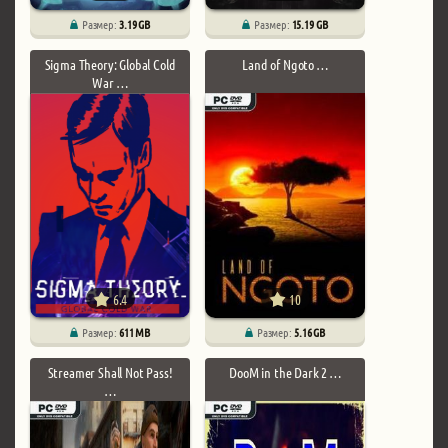
Размер:
3.19 GB
Размер:
15.19 GB
Sigma Theory: Global Cold
Land of Ngoto …
War …
6.4
10
Размер:
611 MB
Размер:
5.16 GB
Streamer Shall Not Pass!
DooM in the Dark 2 …
…