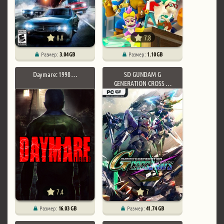
8.8
7.8
Размер:
3.04 GB
Размер:
1.10 GB
Daymare: 1998 …
SD GUNDAM G
GENERATION CROSS …
7.4
7
Размер:
16.03 GB
Размер:
41.74 GB