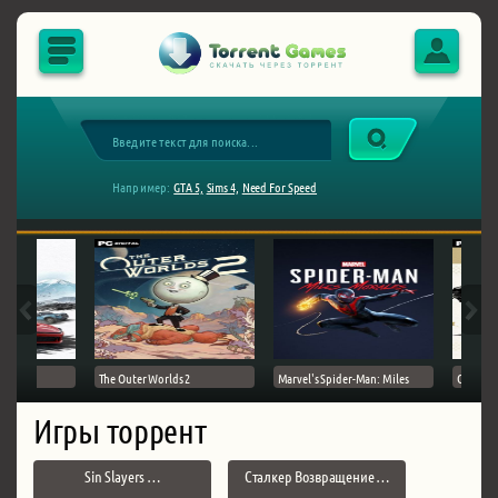
Например:
GTA 5,
Sims 4,
Need For Speed
The Outer Worlds 2
Marvel's Spider-Man: Miles
Ghost of
Игры торрент
Sin Slayers …
Сталкер Возвращение …