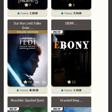
7
4
Размер:
2.28 GB
Размер:
9.54 GB
Star Wars Jedi: Fallen
EBONY …
Order …
7.6
5.5
Размер:
48.38 GB
Размер:
2.10 GB
Munchkin: Quacked Quest
Stranded Deep …
…