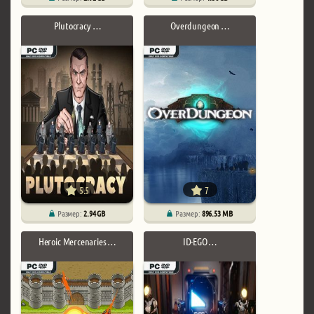
Plutocracy …
Overdungeon …
5.5
7
Размер:
2.94 GB
Размер:
896.53 MB
Heroic Mercenaries …
ID-EGO …