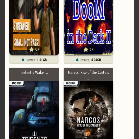
5.5
9.3
Размер:
1.61 GB
Размер:
4.04 GB
Trident's Wake …
Narcos: Rise of the Cartels
…