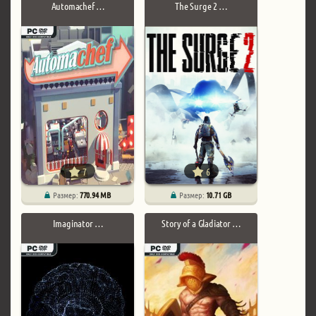
Automachef …
The Surge 2 …
7
6
Размер:
770.94 MB
Размер:
10.71 GB
Imaginator …
Story of a Gladiator …