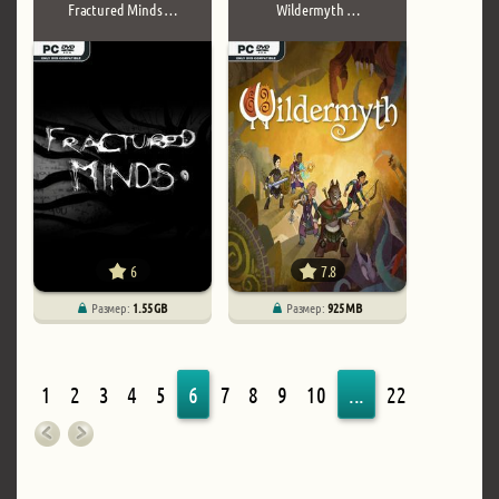
Fractured Minds …
Wildermyth …
6
7.8
Размер:
1.55 GB
Размер:
925 MB
1
2
3
4
5
6
7
8
9
10
...
22