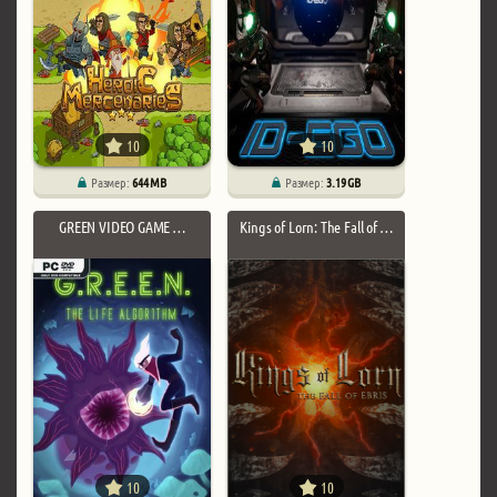
10
10
Размер:
644 MB
Размер:
3.19 GB
GREEN VIDEO GAME …
Kings of Lorn: The Fall of …
10
10