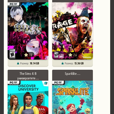
10
7.6
Размер:
10.14 GB
Размер:
15.36 GB
The Sims 4: В
Sparklite …
университете …