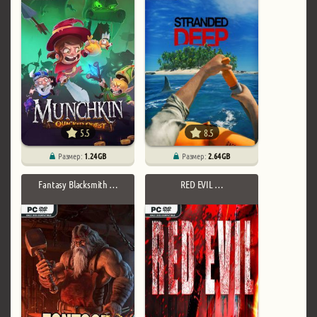
5.5
8.5
Размер:
1.24 GB
Размер:
2.64 GB
Fantasy Blacksmith …
RED EVIL …