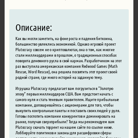
Описание:
Как вы могли заметить, на фоне роста и падения биткоина,
большинство увлеклись экономикой. Однако игровой проект
Plutocracy совсем не о криптовалютах, она о том, как многие
стали миллиардерами в прошлом, о традиционных способах
поворота денежного русла в свой карман. Разработчиком на этот
раз выступила американская компания Redwood Games (Math
Rescue, Word Rescue), она решила посвятить этот проект своей
родной стране, где много историй на заданную тему.
Игрушка Plutocracy предлагает вам погрузиться в "Золотую
эпоху" первых миллиардеров США. Вам предстоит начать с
самого нуля и стать теневым правителем. Ищите прибыльные
компании, договаривайтесь с акционерами для того, чтобы
выкупить контрольные пакеты и поставить своих людей у руля.
Готовы поглотить компании конкурентов и доминировать на
рынке, получая сверхприбыли? Тогда мы рекомендуем вам
Plutocracy скачать торрент на нашем сайте по ссылке ниже.
Лоббируйте политиков и законы для расшифровки сферы
деятельности, коррумпируйте чиновников, создавайте барьеры