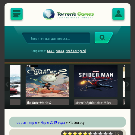
Например:
GTA 5,
Sims 4,
Need For Speed
The Outer Worlds 2
Marvel's Spider-Man: Miles
Ghost of
Торрент игры
»
Игры 2019 года
» Plutocracy
5.5