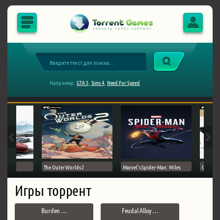
Например:
GTA 5,
Sims 4,
Need For Speed
The Outer Worlds 2
Marvel's Spider-Man: Miles
Ghost of
Игры торрент
Burden …
Feudal Alloy …