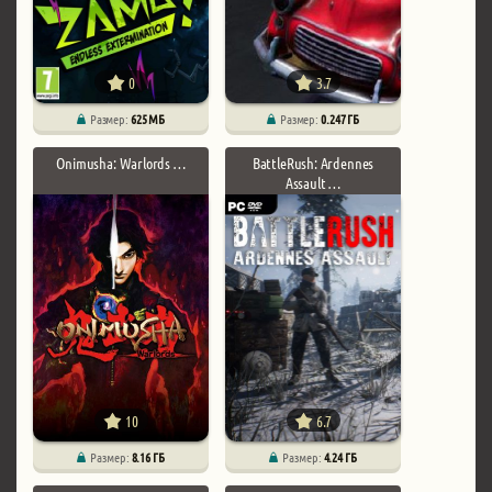
0
3.7
Размер:
625 МБ
Размер:
0.247 ГБ
Onimusha: Warlords …
BattleRush: Ardennes
Assault …
10
6.7
Размер:
8.16 ГБ
Размер:
4.24 ГБ