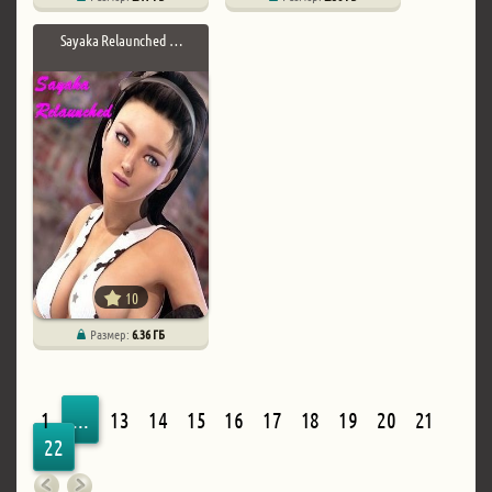
Sayaka Relaunched …
10
Размер:
6.36 ГБ
1
...
13
14
15
16
17
18
19
20
21
22