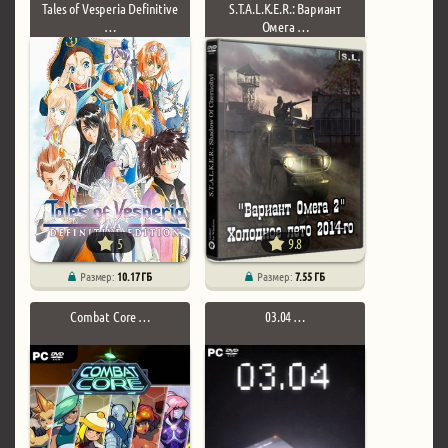
Tales of Vesperia Definitive
S.T.A.L.K.E.R.: Вариант
…
Омега …
5
9.8
Размер:
10.17 ГБ
Размер:
7.55 ГБ
Combat Core …
03.04 …