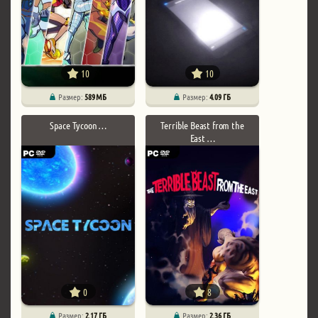
10
10
Размер:
589 МБ
Размер:
4.09 ГБ
Space Tycoon …
Terrible Beast from the
East …
0
8
Размер:
2.17 ГБ
Размер:
2.36 ГБ