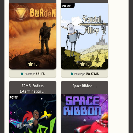
10
10
Размер:
3.51 ГБ
Размер:
658.37 МБ
ZAMB! Endless
Space Ribbon …
Extermination …