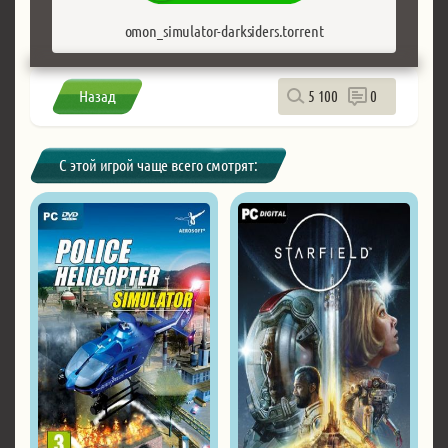
omon_simulator-darksiders.torrent
Назад
5 100
0
С этой игрой чаще всего смотрят: