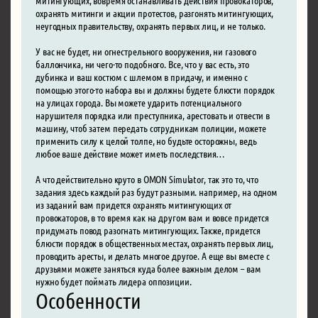
охранять митинги и акции протестов, разгонять митингующих,
неугодных правительству, охранять первых лиц, и не только.
У вас не будет, ни огнестрельного вооружения, ни газового
баллончика, ни чего-то подобного. Все, что у вас есть, это
дубинка и ваш костюм с шлемом в придачу, и именно с
помощью этого-то набора вы и должны будете блюсти порядок
на улицах города. Вы можете ударить потенциального
нарушителя порядка или преступника, арестовать и отвести в
машину, чтоб затем передать сотрудникам полиции, можете
применить силу к целой толпе, но будьте осторожны, ведь
любое ваше действие может иметь последствия…
А что действительно круто в OMON Simulator, так это то, что
задания здесь каждый раз будут разными. например, на одном
из заданий вам придется охранять митингующих от
провокаторов, в то время как на другом вам и вовсе придется
придумать повод разогнать митингующих. Также, придется
блюсти порядок в общественных местах, охранять первых лиц,
проводить аресты, и делать многое другое. А еще вы вместе с
друзьями можете заняться куда более важным делом – вам
нужно будет поймать лидера оппозиции.
Особенности