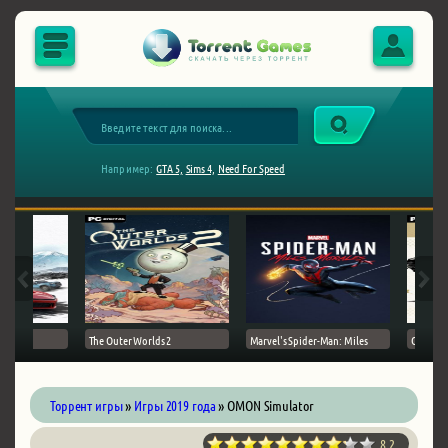
Например:
GTA 5,
Sims 4,
Need For Speed
The Outer Worlds 2
Marvel's Spider-Man: Miles
Ghost of
Торрент игры
»
Игры 2019 года
» OMON Simulator
8.2