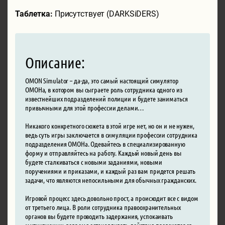
Таблетка:
Присутствует (DARKSiDERS)
Описание:
OMON Simulator – да-да, это самый настоящий симулятор
ОМОНа, в котором вы сыграете роль сотрудника одного из
известнейших подразделений полиции и будете заниматься
привычными для этой профессии делами…
Никакого конкретного сюжета в этой игре нет, но он и не нужен,
ведь суть игры заключается в симуляции профессии сотрудника
подразделения ОМОНа. Одевайтесь в специализированную
форму и отправляйтесь на работу. Каждый новый день вы
будете сталкиваться с новыми заданиями, новыми
поручениями и приказами, и каждый раз вам придется решать
задачи, что являются непосильными для обычных гражданских.
Игровой процесс здесь довольно прост, а происходит все с видом
от третьего лица. В роли сотрудника правоохранительных
органов вы будете проводить задержания, успокаивать
митингующих, вовремя останавливать действия провокаторов,