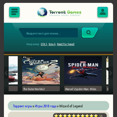
Например:
GTA 5,
Sims 4,
Need For Speed
The Outer Worlds 2
Marvel's Spider-Man: Miles
Ghost of
Торрент игры
»
Игры 2018 года
» Wizard of Legend
10