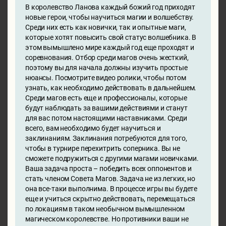
В королевство Ланова каждый божий год приходят
новые герои, чтобы научиться магии и волшебству.
Среди них есть как новички, так и опытные маги,
которые хотят повысить свой статус волшебника. В
этом вымышлено мире каждый год еще проходят и
соревнования. Отбор среди магов очень жесткий,
поэтому вы для начала должны изучить простые
нюансы. Посмотрите видео ролики, чтобы потом
узнать, как необходимо действовать в дальнейшем.
Среди магов есть еще и профессионалы, которые
будут наблюдать за вашими действиями и станут
для вас потом настоящими наставниками. Среди
всего, вам необходимо будет научиться и
заклинаниям. Заклинания потребуются для того,
чтобы в турнире перехитрить соперника. Вы не
сможете подружиться с другими магами новичками.
Ваша задача проста – победить всех оппонентов и
стать членом Совета Магов. Задача не из легких, но
она все-таки выполнима. В процессе игры вы будете
еще и учиться скрытно действовать, перемещаться
по локациям в таком необычном вымышленном
магическом королевстве. Но противники ваши не