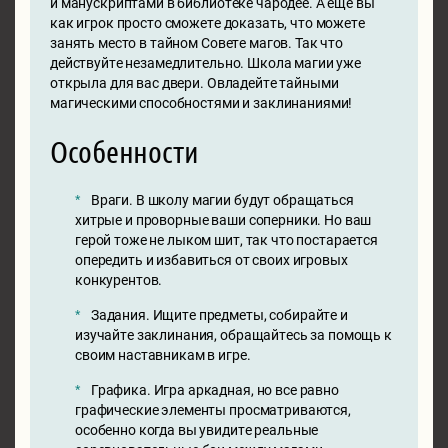
и манускриптами в библиотеке чародее. А еще вы
как игрок просто сможете доказать, что можете
занять место в тайном Совете магов. Так что
действуйте незамедлительно. Школа магии уже
открыла для вас двери. Овладейте тайными
магическими способностями и заклинаниями!
Особенности
Враги. В школу магии будут обращаться
хитрые и проворные ваши соперники. Но ваш
герой тоже не лыком шит, так что постарается
опередить и избавиться от своих игровых
конкурентов.
Задания. Ищите предметы, собирайте и
изучайте заклинания, обращайтесь за помощь к
своим наставникам в игре.
Графика. Игра аркадная, но все равно
графические элементы просматриваются,
особенно когда вы увидите реальные