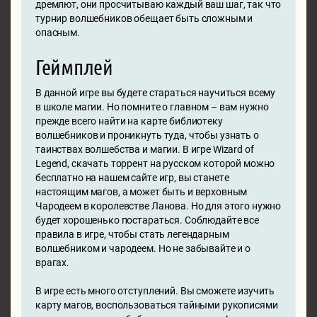
дремлют, они просчитываю каждый ваш шаг, так что
турнир волшебников обещает быть сложным и
опасным.
Геймплей
В данной игре вы будете стараться научиться всему
в школе магии. Но помните о главном – вам нужно
прежде всего найти на карте библиотеку
волшебников и проникнуть туда, чтобы узнать о
таинствах волшебства и магии. В игре Wizard of
Legend, скачать торрент на русском которой можно
бесплатно на нашем сайте игр, вы станете
настоящим магов, а может быть и верховным
Чародеем в королевстве Ланова. Но для этого нужно
будет хорошенько постараться. Соблюдайте все
правила в игре, чтобы стать легендарным
волшебником и чародеем. Но не забывайте и о
врагах.
В игре есть много отступлений. Вы сможете изучить
карту магов, воспользоваться тайными рукописями