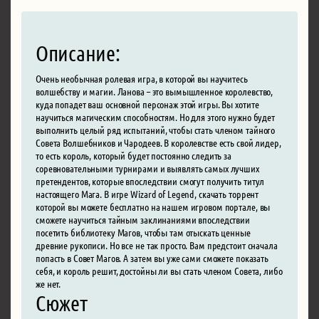
Описание:
Очень необычная ролевая игра, в которой вы научитесь
волшебству и магии. Ланова – это вымышленное королевство,
куда попадет ваш основной персонаж этой игры. Вы хотите
научиться магическим способностям. Но для этого нужно будет
выполнить целый ряд испытаний, чтобы стать членом тайного
Совета Волшебников и Чародеев. В королевстве есть свой лидер,
то есть король, который будет постоянно следить за
соревновательными турнирами и выявлять самых лучших
претендентов, которые впоследствии смогут получить титул
настоящего Мага. В игре Wizard of Legend, скачать торрент
которой вы можете бесплатно на нашем игровом портале, вы
сможете научиться тайным заклинаниями впоследствии
посетить библиотеку Магов, чтобы там отыскать ценные
древние рукописи. Но все не так просто. Вам предстоит сначала
попасть в Совет Магов. А затем вы уже сами сможете показать
себя, и король решит, достойны ли вы стать членом Совета, либо
же нет.
Сюжет