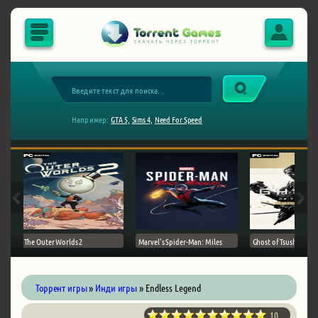
Например:
GTA 5,
Sims 4,
Need For Speed
The Outer Worlds 2
Marvel's Spider-Man: Miles
Ghost of Tsushima на 
Торрент игры
»
Инди игры
» Endless Legend
10