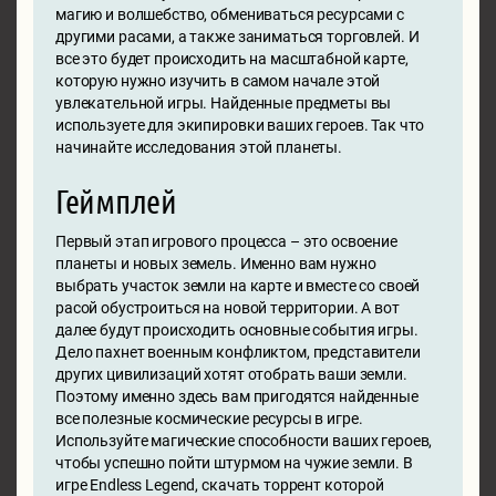
магию и волшебство, обмениваться ресурсами с
другими расами, а также заниматься торговлей. И
все это будет происходить на масштабной карте,
которую нужно изучить в самом начале этой
увлекательной игры. Найденные предметы вы
используете для экипировки ваших героев. Так что
начинайте исследования этой планеты.
Геймплей
Первый этап игрового процесса – это освоение
планеты и новых земель. Именно вам нужно
выбрать участок земли на карте и вместе со своей
расой обустроиться на новой территории. А вот
далее будут происходить основные события игры.
Дело пахнет военным конфликтом, представители
других цивилизаций хотят отобрать ваши земли.
Поэтому именно здесь вам пригодятся найденные
все полезные космические ресурсы в игре.
Используйте магические способности ваших героев,
чтобы успешно пойти штурмом на чужие земли. В
игре Endless Legend, скачать торрент которой