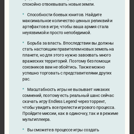
спокойно отвоевывать новые земли.
Способности боевых юнитов. Найдите
максимальное количество ценных реликвий и
артефактов в игре, чтобы ваша армия стала
неуязвимой и просто непобедимой.
Борьба за власть. Впоследствии вы должны
стать настоящим правителем новых земель на
планете, но для этого нужно завоевать много
вражеских территорий. Поэтому без помощи
союзников вам не обойтись. Также можно
успешно торговать с представителями других
рас.
Масштабность игры не вызывает никаких
сомнений, поэтому есть реальный шанс сейчас
скачать игру Endless Legend через торрент,
чтобы увидеть все прелести игрового процесса.
Пройдите миссии, как в одиночку, так и в режиме
мультиплеера.
Вы сможете в процессе игры создать