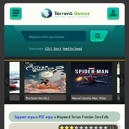
Например:
GTA 5,
Sims 4,
Need For Speed
The Outer Worlds 2
Marvel's Spider-Man: Miles
Ghost of
Торрент игры
»
РПГ игры
» Wayward Terran Frontier Zero Falls
3.3