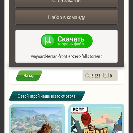
Стол заказов
Набор в команду
wayward-terran-frontier-zero-falls.torrent
Назад
6 223
0
С этой игрой чаще всего смотрят: