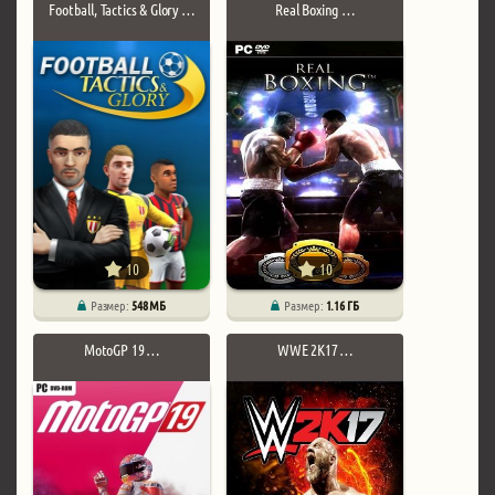
Football, Tactics & Glory …
Real Boxing …
10
10
Размер:
548 МБ
Размер:
1.16 ГБ
MotoGP 19 …
WWE 2K17 …