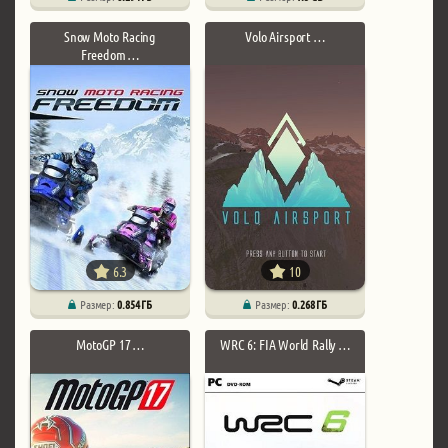
Snow Moto Racing
Volo Airsport …
Freedom …
6.3
10
Размер:
0.854 ГБ
Размер:
0.268 ГБ
MotoGP 17 …
WRC 6: FIA World Rally …