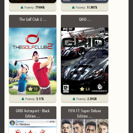
Размер:
774 МБ
Размер:
11.98 ГБ
The Golf Club 2 …
GRID …
10
6.4
Размер:
3.1 ГБ
Размер:
2.59 GB
GRID Autosport - Black
FIFA 17: Super Deluxe
Edition …
Edition …