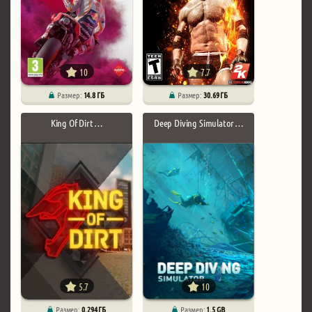
10
7.7
Размер:
14.8 ГБ
Размер:
30.69 ГБ
King Of Dirt …
Deep Diving Simulator …
5.7
10
Размер:
0.294 ГБ
Размер:
1.5 GB