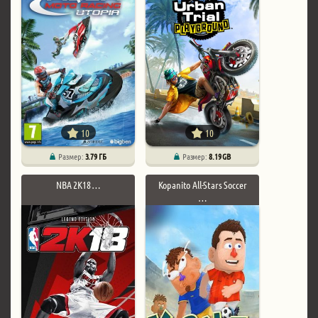
10
10
Размер:
3.79 ГБ
Размер:
8.19 GB
NBA 2K18 …
Kopanito All-Stars Soccer
…