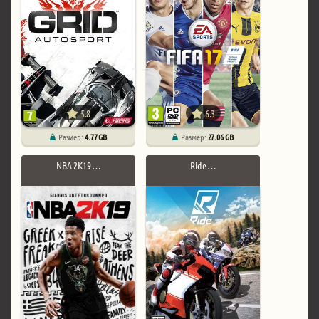
5.8
6.3
Размер:
4.77 GB
Размер:
27.06 GB
NBA 2K19 …
Ride …