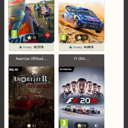
10
10
Размер:
10.75 ГБ
Размер:
14.09 ГБ
Amortizer Off-Road …
F1 2016 …
6.1
10