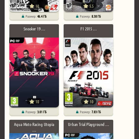
10
5.5
Размер:
46.4 ГБ
Размер:
8.38 ГБ
Snooker 19 …
F1 2015 …
10
10
Размер:
3.01 ГБ
Размер:
7.83 ГБ
Aqua Moto Racing Utopia
Urban Trial Playground …
…