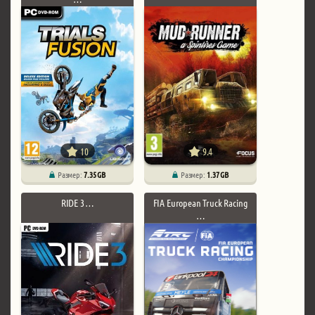
10
9.4
Размер:
7.35 GB
Размер:
1.37 GB
RIDE 3 …
FIA European Truck Racing
…