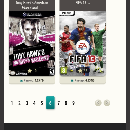
Tony Hawk's American
FIFA 13 …
Wasteland …
10
6.5
Размер:
1.05 ГБ
Размер:
4.53 GB
1
2
3
4
5
6
7
8
9