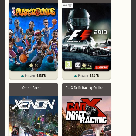
10
7.7
Размер:
4.13 ГБ
Размер:
4.18 ГБ
Xenon Racer …
CarX Drift Racing Online …