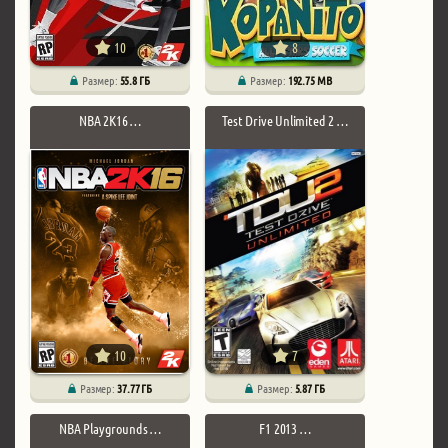
10
8
Размер:
55.8 ГБ
Размер:
192.75 MB
NBA 2K16 …
Test Drive Unlimited 2 …
10
7
Размер:
37.77 ГБ
Размер:
5.87 ГБ
NBA Playgrounds …
F1 2013 …