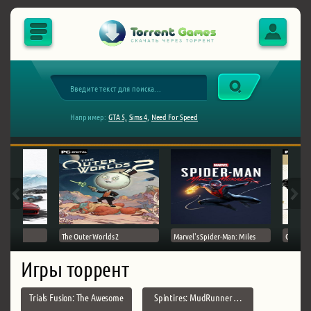
Например:
GTA 5,
Sims 4,
Need For Speed
The Outer Worlds 2
Marvel's Spider-Man: Miles
Ghost of
Игры торрент
Trials Fusion: The Awesome
Spintires: MudRunner …
…