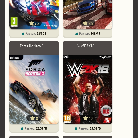
7.8
8.5
Размер:
2.59 GB
Размер:
646 МБ
Forza Horizon 3 …
WWE 2K16 …
8
10
Размер:
28.39 ГБ
Размер:
25.74 ГБ