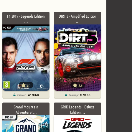
F1 2019 - Legends Edition
DIRT 5 - Amplified Edition
…
…
7.1
8.9
Размер:
42.20 GB
Размер:
38.97 GB
Grand Mountain
GRID Legends - Deluxe
Adventure: …
Edition …