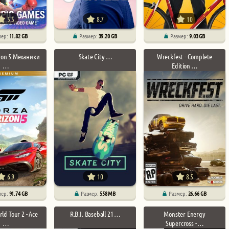
5.5
8.7
10
мер:
11.82 GB
Размер:
39.20 GB
Размер:
9.03 GB
zon 5 Механики
Skate City …
Wreckfest - Complete
…
Edition …
6.9
10
8.5
мер:
91.74 GB
Размер:
558 MB
Размер:
26.66 GB
ld Tour 2 - Ace
R.B.I. Baseball 21 …
Monster Energy
…
Supercross - …