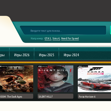
Например:
GTA 5
Sims 4
Need For Speed
гры
Игры 2026
Игры 2025
Игры 2024
OOM: The Dark Ages
SILENT HILL f
Forza Horizon 6