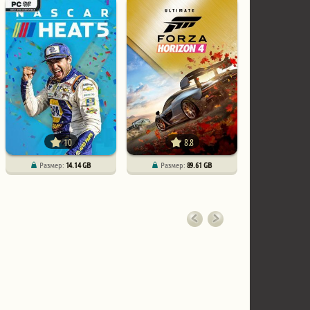
10
8.8
Размер:
14.14 GB
Размер:
89.61 GB