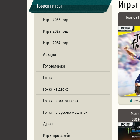
Игры 
Торрент игры
Tour de 
Игры 2026 года
Игры 2025 года
Игры 2024 года
Аркады
Головоломки
Гонки
Гонки на двоих
Гонки на мотоциклах
Раз
Гонки на русских машинах
Monst
Supe
Драки
Игры про зомби