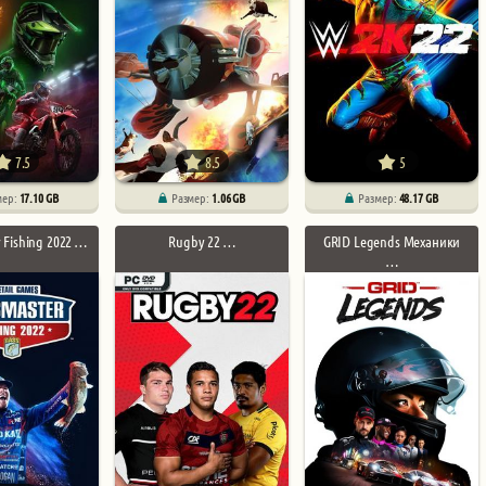
7.5
8.5
5
мер:
17.10 GB
Размер:
1.06 GB
Размер:
48.17 GB
 Fishing 2022 …
Rugby 22 …
GRID Legends Механики
…