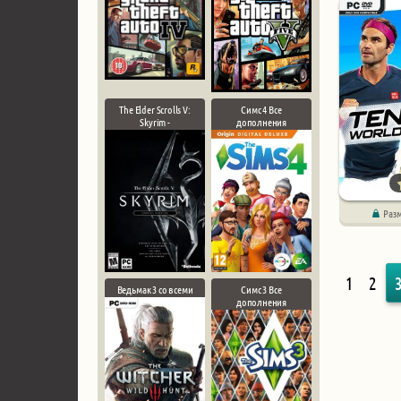
The Elder Scrolls V:
Симс 4 Все
Skyrim -
дополнения
Раз
1
2
Ведьмак 3 со всеми
Симс 3 Все
дополнения