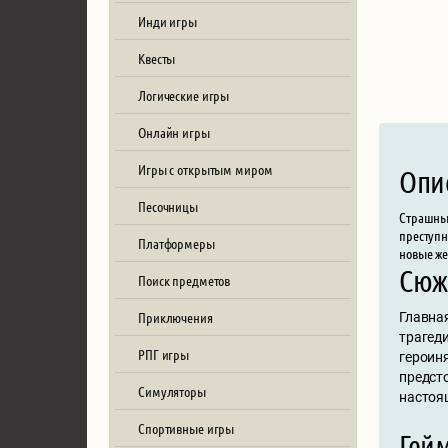
Инди игры
Квесты
Логические игры
Онлайн игры
Игры с открытым миром
Опи
Песочницы
Страшные
преступн
Платформеры
новые же
Сюж
Поиск предметов
Приключения
Главна
трагед
РПГ игры
героиня
предсто
Симуляторы
настоя
Спортивные игры
Гей