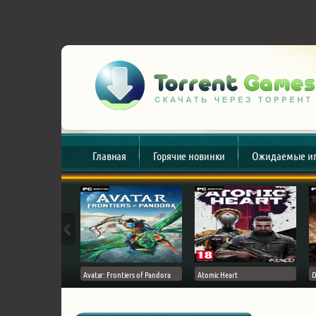
Главная
Горячие новинки
Ожидаемые и
esert
Avatar: Frontiers of Pandora
Atomic Heart
D