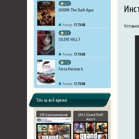
6.7
Инст
DOOM: The Dark Ages
Размер:
17.73 GB
Установ
3.5
SILENT HILL f
Размер:
17.73 GB
7.3
Forza Horizon 6
Размер:
17.73 GB
Топ за всё время
GTA 4 русская версия
GTA 5 / Grand Theft
Auto V