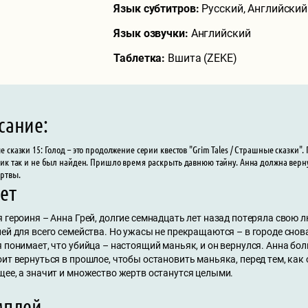
Язык субтитров:
Русский, Английский
Язык озвучки:
Английский
Таблетка:
Вшита (ZEKE)
сание:
 сказки 15: Голод – это продолжение серии квестов "Grim Tales / Страшные сказки"
ик так и не был найден. Пришло время раскрыть давнюю тайну. Анна должна вернут
ртвы.
ет
я героиня – Анна Грей, долгие семнадцать лет назад потеряла свою
ией для всего семейства. Но ужасы не прекращаются – в городе сно
 понимает, что убийца – настоящий маньяк, и он вернулся. Анна бол
ит вернуться в прошлое, чтобы остановить маньяка, перед тем, как
щее, а значит и множество жертв останутся целыми.
мплей