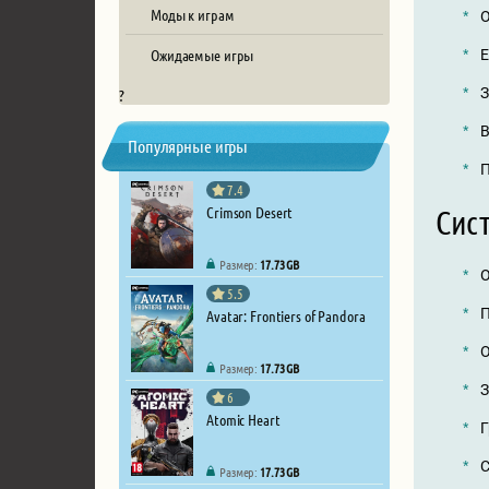
Моды к играм
О
Ожидаемые игры
E
З
?
В
Популярные игры
П
7.4
Crimson Desert
Сис
Размер:
17.73 GB
О
5.5
П
Avatar: Frontiers of Pandora
О
Размер:
17.73 GB
З
6
Atomic Heart
Г
С
Размер:
17.73 GB