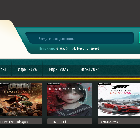
Например:
GTA 5
Sims 4
Need For Speed
гры
Игры 2026
Игры 2025
Игры 2024
OOM: The Dark Ages
SILENT HILL f
Forza Horizon 6