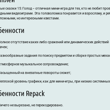
е сказки 15: Голод – отличная мини-игра для тех, кто не любит пр
дными видеоиграми. Эта головоломка понравится и взрослому, и ре
сложными, но интересными квестами.
бенности
олное отсутствие каких-либо сражений или динамических действий
ачек;
азнообразные задания по поиску предметом и сборке простых меха
тмосферное музыкальное сопровождение;
асыщенный на внезапные повороты сюжет;
еплохой уровень графики, как для мини-игры, при низких системных
бенности Repack
ичего не вырезано, не перекодировано.