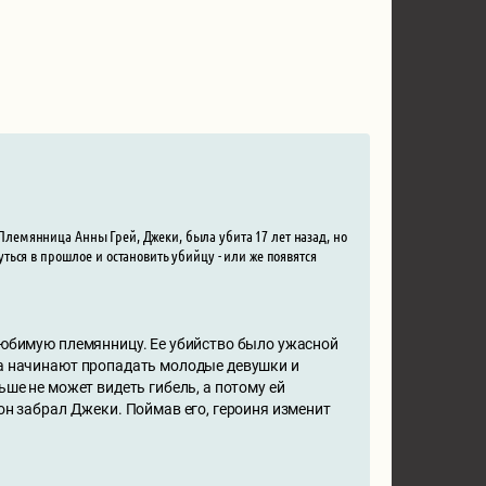
. Племянница Анны Грей, Джеки, была убита 17 лет назад, но
ься в прошлое и остановить убийцу - или же появятся
 любимую племянницу. Ее убийство было ужасной
ва начинают пропадать молодые девушки и
ьше не может видеть гибель, а потому ей
 он забрал Джеки. Поймав его, героиня изменит