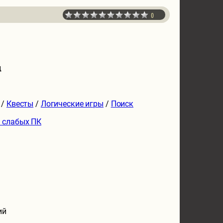
0
д
/
Квесты
/
Логические игры
/
Поиск
 слабых ПК
ий