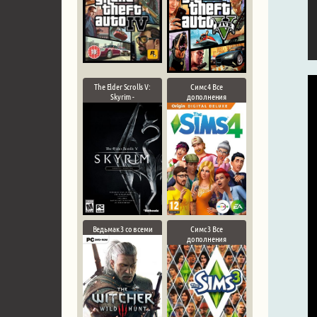
The Elder Scrolls V:
Симс 4 Все
Skyrim -
дополнения
Ведьмак 3 со всеми
Симс 3 Все
дополнения