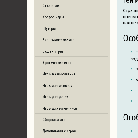
Стратегии
Страшны
Хоррор игры
новомо
над не
Шутеры
Осо
Экономические игры
Экшен игры
П
зад
Эротические игры
Р
Игры на выживание
А
Игры для девочек
Н
Игры для детей
Н
Игры для мальчиков
Осо
Сборники игр
Дополнения к играм
Н