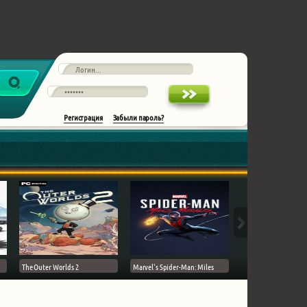
Регистрация
Забыли пароль?
The Outer Worlds 2
Marvel's Spider-Man: Miles
Ghost of Tsushima на 