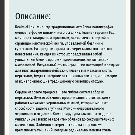
Описание:
Realm of Ink - мир, где традиционная китайская каллиграфия
оживает в форме динамичного рогалика. Главная героиня Рэд,
мечница с загадочным прошлым, оказывается запертой в
страницах мистической книги, управляемой безликим
существом. Ей предстоит сражаться через главы этого живого
повествования, каждая из которых представляет собой
уникальный биом с врагами, вдохновленными китайской
мифологией. Визуальный стиль игры — это настоящий праздник
для глаз: акварельные пейзажи с плавными мазками кисти,
персонажи, будто сошедшие со старинных свитков, и анимации
атак, напоминающие традиционную живопись «гохуа».
Сердце игрового процесса — это гибкая система сборки
персонажа. Вместо обычного прокачивания статистик здесь
работает механика чернильных камней, которые меняют
способности вашего спутника Момо — очаровательного
чернильного создания. Комбинируя два камня, вы создаете
уникальные связки: от ядовитых облаков до сокрушительных
метеоритов. Особенно интересна система «перков» —
временных улучшений, которые радикально меняют стиль
игры: один заход может превратить вас в неуязвимого танка, а