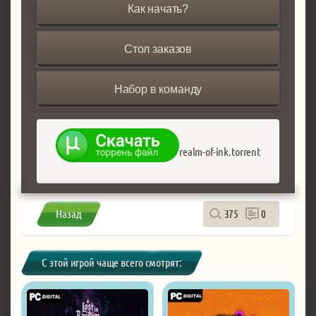
Как начать?
Стол заказов
Набор в команду
realm-of-ink.torrent
Назад
375
0
С этой игрой чаще всего смотрят: