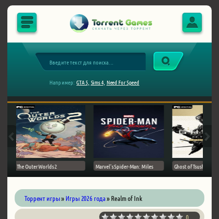
Например:
GTA 5,
Sims 4,
Need For Speed
The Outer Worlds 2
Marvel's Spider-Man: Miles
Ghost of Tsushima на 
Торрент игры
»
Игры 2026 года
» Realm of Ink
0