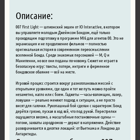
Описание:
007 First Light — шпионский экшен от IO Interactive, в котором
вы управляете молодым Джеймсом Бондом, ещё только
проходящим подготовку в программе MI6 для агентов 00. Это не
экранизация и не продолжение фильмов — полностью
оригинальная история в современном переосмыслении
вселенной Бонда. Среди знакомых персонажей — М, Q и
Манипенни, но все они поданы по-новому. Сюжет не играет в
безопасную игру: твисты, потери, интриги и фирменное
бондовское обаяние — всё на месте.
Игровой процесс строится вокруг разноплановых миссий с
открытыми уровнями, где один и тот же путь можно пройти
незаметно, нагло или с боем. Гаджеты — часы-взломщик, лазер,
ловушки — реально меняют подход к ситуации, а не просто
висят для галочки. Рукопашный бой сделан с характером: Бонд
дерётся грязно, пуская в ход всё, что под рукой. Перестрелки
ощущаются весомо, а масштабные постановочные сцены —
погони, захваты аэродромов — держат в напряжении. Действие
разворачивается в десятке локаций: от Вьетнама и Лондона до
Антарктиды.