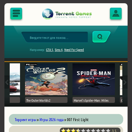
Например:
GTA 5,
Sims 4,
Need For Speed
The Outer Worlds 2
Marvel's Spider-Man: Miles
Ghost of
Торрент игры
»
Игры 2026 года
» 007 First Light
3.5