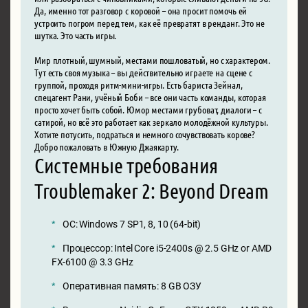
Да, именно тот разговор с коровой – она просит помочь ей
устроить погром перед тем, как её превратят в ренданг. Это не
шутка. Это часть игры.
Мир плотный, шумный, местами пошловатый, но с характером.
Тут есть своя музыка – вы действительно играете на сцене с
группой, проходя ритм-мини-игры. Есть бариста Зейнал,
спецагент Рани, учёный Боби – все они часть команды, которая
просто хочет быть собой. Юмор местами грубоват, диалоги – с
сатирой, но всё это работает как зеркало молодёжной культуры.
Хотите потусить, подраться и немного сочувствовать корове?
Добро пожаловать в Южную Джаякарту.
Системные требования
Troublemaker 2: Beyond Dream
ОС: Windows 7 SP1, 8, 10 (64-bit)
Процессор: Intel Core i5-2400s @ 2.5 GHz or AMD
FX-6100 @ 3.3 GHz
Оперативная память: 8 GB ОЗУ