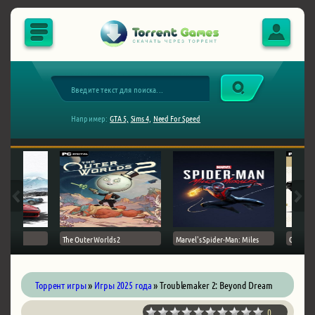
Например:
GTA 5,
Sims 4,
Need For Speed
The Outer Worlds 2
Marvel's Spider-Man: Miles
Ghost of
Торрент игры
»
Игры 2025 года
» Troublemaker 2: Beyond Dream
0