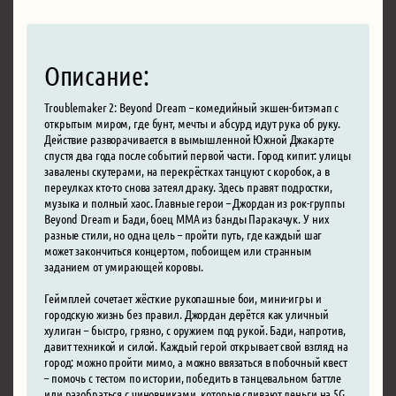
Описание:
Troublemaker 2: Beyond Dream – комедийный экшен-битэмап с
открытым миром, где бунт, мечты и абсурд идут рука об руку.
Действие разворачивается в вымышленной Южной Джакарте
спустя два года после событий первой части. Город кипит: улицы
завалены скутерами, на перекрёстках танцуют с коробок, а в
переулках кто-то снова затеял драку. Здесь правят подростки,
музыка и полный хаос. Главные герои – Джордан из рок-группы
Beyond Dream и Бади, боец ММА из банды Паракачук. У них
разные стили, но одна цель – пройти путь, где каждый шаг
может закончиться концертом, побоищем или странным
заданием от умирающей коровы.
Геймплей сочетает жёсткие рукопашные бои, мини-игры и
городскую жизнь без правил. Джордан дерётся как уличный
хулиган – быстро, грязно, с оружием под рукой. Бади, напротив,
давит техникой и силой. Каждый герой открывает свой взгляд на
город: можно пройти мимо, а можно ввязаться в побочный квест
– помочь с тестом по истории, победить в танцевальном баттле
или разобраться с чиновниками, которые сливают деньги на 5G.