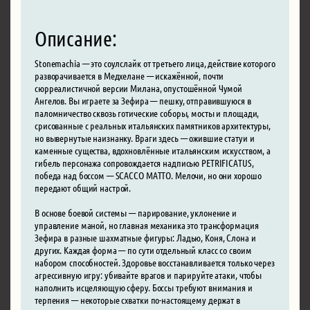
Описание:
Stonemachia — это соулслайк от третьего лица, действие которого
разворачивается в Медхелане — искажённой, почти
сюрреалистичной версии Милана, опустошённой Чумой
Ангелов. Вы играете за Зефира — пешку, отправившуюся в
паломничество сквозь готические соборы, мосты и площади,
срисованные с реальных итальянских памятников архитектуры,
но вывернутые наизнанку. Враги здесь — ожившие статуи и
каменные существа, вдохновлённые итальянским искусством, а
гибель персонажа сопровождается надписью PETRIFICATUS,
победа над боссом — SCACCO MATTO. Мелочи, но они хорошо
передают общий настрой.
В основе боевой системы — парирование, уклонение и
управление маной, но главная механика это трансформация
Зефира в разные шахматные фигуры: Ладью, Коня, Слона и
других. Каждая форма — по сути отдельный класс со своим
набором способностей. Здоровье восстанавливается только через
агрессивную игру: убивайте врагов и парируйте атаки, чтобы
наполнить исцеляющую сферу. Боссы требуют внимания и
терпения — некоторые схватки по-настоящему держат в