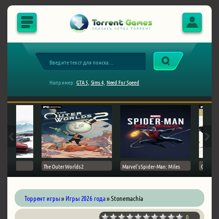
Например:
GTA 5,
Sims 4,
Need For Speed
The Outer Worlds 2
Marvel's Spider-Man: Miles
Ghost of
Торрент игры
»
Игры 2026 года
» Stonemachia
0