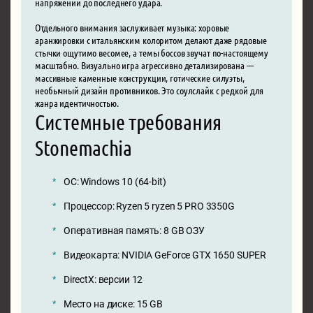
напряжении до последнего удара.
Отдельного внимания заслуживает музыка: хоровые
аранжировки с итальянским колоритом делают даже рядовые
стычки ощутимо весомее, а темы боссов звучат по-настоящему
масштабно. Визуально игра агрессивно детализирована —
массивные каменные конструкции, готические силуэты,
необычный дизайн противников. Это соулслайк с редкой для
жанра идентичностью.
Системные требования
Stonemachia
ОС: Windows 10 (64-bit)
Процессор: Ryzen 5 ryzen 5 PRO 3350G
Оперативная память: 8 GB ОЗУ
Видеокарта: NVIDIA GeForce GTX 1650 SUPER
DirectX: версии 12
Место на диске: 15 GB