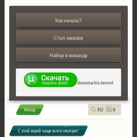
Как начать?
Стол заказов
Набор в команду
stonemachia.torrent
Назад
952
0
С этой игрой чаще всего смотрят: