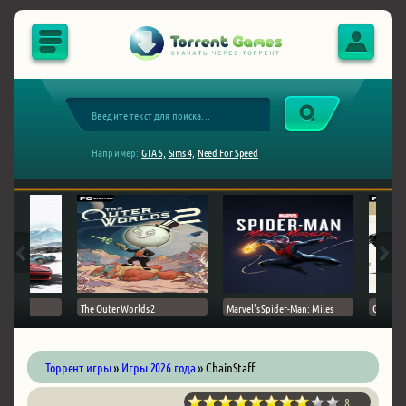
Например:
GTA 5,
Sims 4,
Need For Speed
The Outer Worlds 2
Marvel's Spider-Man: Miles
Ghost of
Торрент игры
»
Игры 2026 года
» ChainStaff
8