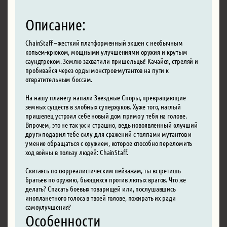
Описание:
ChainStaff – жесткий платформенный экшен с необычным
копьем-крюком, мощными улучшениями оружия и крутым
саундтреком. Землю захватили пришельцы! Качайся, стреляй и
пробивайся через орды монстров-мутантов на пути к
отвратительным боссам.
На нашу планету напали Звездные Споры, превращающие
земных существ в злобных супержуков. Хуже того, наглый
пришелец устроил себе новый дом прямо у тебя на голове.
Впрочем, это не так уж и страшно, ведь новоявленный «лучший
друг» подарил тебе силу для сражений с толпами мутантов и
умение обращаться с оружием, которое способно переломить
ход войны в пользу людей: ChainStaff.
Скитаясь по сюрреалистическим пейзажам, ты встретишь
братьев по оружию, бьющихся против лютых врагов. Что же
делать? Спасать боевых товарищей или, послушавшись
инопланетного голоса в твоей голове, пожирать их ради
самоулучшения?
Особенности