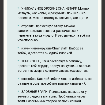
УНИКАЛЬНОЕ ОРУЖИЕ CHAINSTAFF. Можно
метнуть, как копье, и разрубить пришельцев
пополам. Можно воткнуть в землю, как щит, и
отразить вражескую атаку. Можно
зацепиться, как крюком, раскачаться и
перелететь куда угодно. И это далеко на всё, на
что способно
изменчивое оружие ChainStaff. Выбор за
тобой, и делается он одной кнопкой.
ТЕБЕ КОНЕЦ. Тебя растопчут в лепешку,
пронзят тебе сердце, порвут на куски... Готовься
встретить смерть сотнями самых кошмарных
способов! Каждой гибели можно избежать, но
разные угрозы потребуют разных стратегий.
ЗЛОБНЫЕ ВРАГИ. Пришельцы вызывают у
земных существ мутации. Пробивайся через
толпы необычных тварей, за чьей спиной