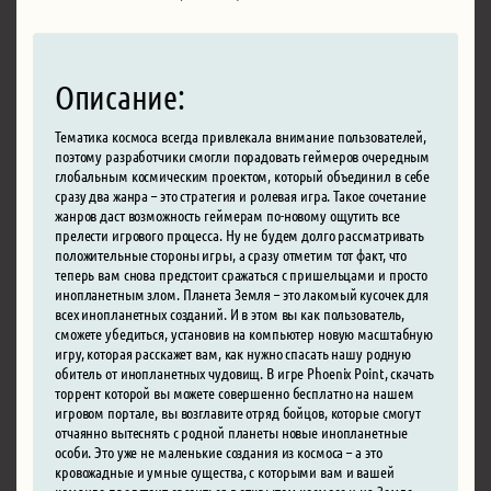
Описание:
Тематика космоса всегда привлекала внимание пользователей,
поэтому разработчики смогли порадовать геймеров очередным
глобальным космическим проектом, который объединил в себе
сразу два жанра – это стратегия и ролевая игра. Такое сочетание
жанров даст возможность геймерам по-новому ощутить все
прелести игрового процесса. Ну не будем долго рассматривать
положительные стороны игры, а сразу отметим тот факт, что
теперь вам снова предстоит сражаться с пришельцами и просто
инопланетным злом. Планета Земля – это лакомый кусочек для
всех инопланетных созданий. И в этом вы как пользователь,
сможете убедиться, установив на компьютер новую масштабную
игру, которая расскажет вам, как нужно спасать нашу родную
обитель от инопланетных чудовищ. В игре Phoenix Point, скачать
торрент которой вы можете совершенно бесплатно на нашем
игровом портале, вы возглавите отряд бойцов, которые смогут
отчаянно вытеснять с родной планеты новые инопланетные
особи. Это уже не маленькие создания из космоса – а это
кровожадные и умные существа, с которыми вам и вашей
команде предстоит сразиться в открытом космосе и на Земле.