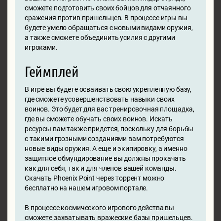
сможете подготовить своих бойцов для отчаянного
сражения против пришельцев. В процессе игры вы
будете умело обращаться с новыми видами оружия,
а также сможете объединить усилия с другими
игроками.
Геймплей
В игре вы будете осваивать свою укрепленную базу,
где сможете усовершенствовать навыки своих
воинов. Это будет для вас тренировочная площадка,
где вы сможете обучать своих воинов. Искать
ресурсы вам также придется, поскольку для борьбы
с такими грозными созданиями вам потребуются
новые виды оружия. А еще и экипировку, а именно
защитное обмундирование вы должны прокачать
как для себя, так и для членов вашей команды.
Скачать Phoenix Point через торрент можно
бесплатно на нашем игровом портале.
В процессе космического игрового действа вы
сможете захватывать вражеские базы пришельцев.