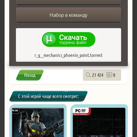
Набор в команду
r_g__mechanics_phoenix_point.torrent
Назад
21 424
0
С этой игрой чаще всего смотрят: