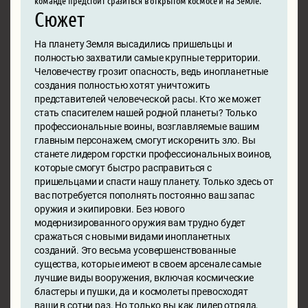
Сюжет
На планету Земля высадились пришельцы и
полностью захватили самые крупные территории.
Человечеству грозит опасность, ведь инопланетные
создания полностью хотят уничтожить
представителей человеческой расы. Кто же может
стать спасителем нашей родной планеты? Только
профессиональные воины, возглавляемые вашим
главным персонажем, смогут искоренить зло. Вы
станете лидером горстки профессиональных воинов,
которые смогут быстро расправиться с
пришельцами и спасти нашу планету. Только здесь от
вас потребуется пополнять постоянно ваш запас
оружия и экипировки. Без нового
модернизированного оружия вам трудно будет
сражаться с новыми видами инопланетных
созданий. Это весьма усовершенствованные
существа, которые имеют в своем арсенале самые
лучшие виды вооружения, включая космические
бластеры и пушки, да и космолеты превосходят
ваши в сотни раз. Но только вы как лидер отряда,