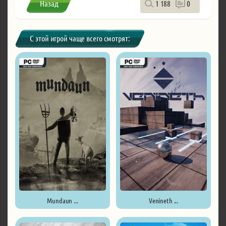
Назад
1 188
0
С этой игрой чаще всего смотрят:
Mundaun ...
Venineth ...