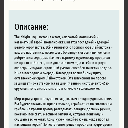
Описание:
The Knightling – история о том, как самый маленький и
незаметный герой внезапно оказывается последней надеждой
целого королевства. Всё начинается с пропаси сэра Лайонстона –
вашего наставника, настоящего богатыря с огромным мечом и
добрейшим сердцем. Вам, его верному оруженосцу, предстоит
не просто найти его, но и доказать всем – да и себе в первую
очередь – что даже скромный ученик способен на великие дела.
И не в последнюю очередь благодаря волшебному щиту,
оставленному сэром Лайонстоном. Эта штуковина не просто
защищает – она становится вашим главным инструментом: то
оружием, то транспортом, а то и ключом к головоломке.
Мир игры устроен так, что исследовать его – одно удовольствие.
Вы будете скакать на щите с холмов, карабкаться по гигантским
грибам на крыши домов, разгадывать загадки древних руин и,
конечно, помогать местным жителям, которые поначалу и
слушать вас не хотят. Кому нужен какой-то юнец, когда пропал
настоящий герой? Но постепенно, решая проблемы фермеров и