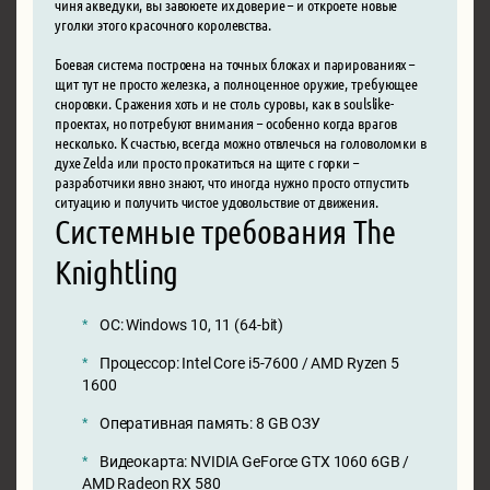
чиня акведуки, вы завоюете их доверие – и откроете новые
уголки этого красочного королевства.
Боевая система построена на точных блоках и парированиях –
щит тут не просто железка, а полноценное оружие, требующее
сноровки. Сражения хоть и не столь суровы, как в soulslike-
проектах, но потребуют внимания – особенно когда врагов
несколько. К счастью, всегда можно отвлечься на головоломки в
духе Zelda или просто прокатиться на щите с горки –
разработчики явно знают, что иногда нужно просто отпустить
ситуацию и получить чистое удовольствие от движения.
Системные требования The
Knightling
ОС: Windows 10, 11 (64-bit)
Процессор: Intel Core i5-7600 / AMD Ryzen 5
1600
Оперативная память: 8 GB ОЗУ
Видеокарта: NVIDIA GeForce GTX 1060 6GB /
AMD Radeon RX 580