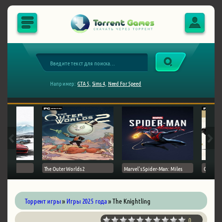
Например:
GTA 5,
Sims 4,
Need For Speed
The Outer Worlds 2
Marvel's Spider-Man: Miles
Ghost of
Торрент игры
»
Игры 2025 года
» The Knightling
0