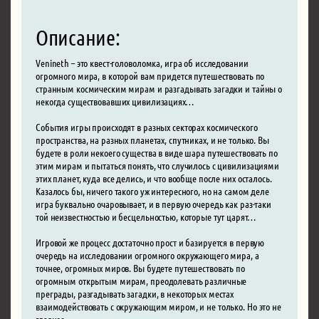
Описание:
Venineth – это квест-головоломка, игра об исследовании
огромного мира, в которой вам придется путешествовать по
странным космическим мирам и разгадывать загадки и тайны о
некогда существовавших цивилизациях…
События игры происходят в разных секторах космического
пространства, на разных планетах, спутниках, и не только. Вы
будете в роли некоего существа в виде шара путешествовать по
этим мирам и пытаться понять, что случилось с цивилизациями
этих планет, куда все делись, и что вообще после них осталось.
Казалось бы, ничего такого уж интересного, но на самом деле
игра буквально очаровывает, и в первую очередь как раз-таки
той неизвестностью и бесцельностью, которые тут царят…
Игровой же процесс достаточно прост и базируется в первую
очередь на исследовании огромного окружающего мира, а
точнее, огромных миров. Вы будете путешествовать по
огромным открытым мирам, преодолевать различные
преграды, разгадывать загадки, в некоторых местах
взаимодействовать с окружающим миром, и не только. Но это не
главное…