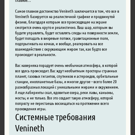
Самое главное достоинство Venineth заключается в том, что все в
Venineth базируется на реалистичной графике и продвинутой
физике, благодаря которым все происходящее на экране
смотрится очень круто и реалистично. Ваш шар, которым вы
будете управлять, будет оставлять следы на поверхности земли,
будет попадать в вихревые потоки, гравитационные поля,
подпрыгивать на кочках, и вообще, реагировать на все
взаимодействия с окружающим миром так, как будто все
происходит в реальности.
Вас наверняка порадует очень необычная атмосфера, в которой
все здесь происходит. Вас ждут необъятным просторы странных
планет, газовых гигантов, спутников и астероидов, орбитальные
станции, инопланетные базы, и многое другое – всего более 20
разнообразных локаций с уникальными мирами и окружением.
А еще лабиринты скал, ядовитые озера, реки лавы, каньоны,
мосты, и не только. Все это создает такую атмосферу, которой
попросту не перестаешь восхищаться на протяжении всего
прохождения игры.
Системные требования
Venineth