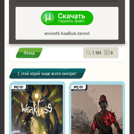
venineth-hoodlum.torrent
Назад
1 104
0
С этой игрой чаще всего смотрят: