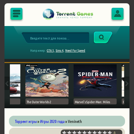
Например:
GTA 5,
Sims 4,
Need For Speed
The Outer Worlds 2
Marvel's Spider-Man: Miles
Ghost of
Торрент игры
»
Игры 2020 года
» Venineth
0