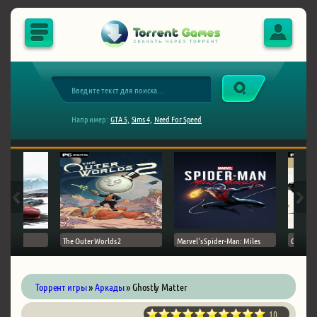
Например:
GTA 5,
Sims 4,
Need For Speed
The Outer Worlds 2
Marvel's Spider-Man: Miles
Ghost of
Торрент игры
»
Аркады
» Ghostly Matter
10