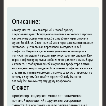
Описание:
Ghostly Matter – компьютерный игровой проект,
представляющий собой удачное сочетание нескольких игровых
жанров: метроидвание и квест. За разработку игры отвечала
студия Small Bros. Сюжетные события игры развиваются в конце
80-х годов. Центральным персонажем выступает некий
профессор Пендергаст, всю жизнь успешно занимающийся
поимкой приведений и различных потусторонних существ. Как-
то раз профессору прислал сообщение по радио его старый друг
и коллега. В сообщении он слёзно умолял профессора помочь
ему в одном непростом деле. Естественно, профессор не мог не
ответить на призыв о помощи, а потому сразу же отправился на
встречу с другом. Скачивайте торрент Ghostly Matter и
попробуйте помочь старому другу профессора.
Сюжет
Профессор Пендергаст много лет занимается
поимкой приведений и других потусторонних
существ. На его счету немало отправленных в ад