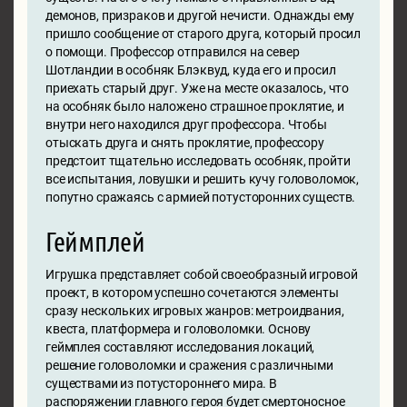
демонов, призраков и другой нечисти. Однажды ему
пришло сообщение от старого друга, который просил
о помощи. Профессор отправился на север
Шотландии в особняк Блэквуд, куда его и просил
приехать старый друг. Уже на месте оказалось, что
на особняк было наложено страшное проклятие, и
внутри него находился друг профессора. Чтобы
отыскать друга и снять проклятие, профессору
предстоит тщательно исследовать особняк, пройти
все испытания, ловушки и решить кучу головоломок,
попутно сражаясь с армией потусторонних существ.
Геймплей
Игрушка представляет собой своеобразный игровой
проект, в котором успешно сочетаются элементы
сразу нескольких игровых жанров: метроидвания,
квеста, платформера и головоломки. Основу
геймплея составляют исследования локаций,
решение головоломки и сражения с различными
существами из потустороннего мира. В
распоряжении главного героя будет смертоносное