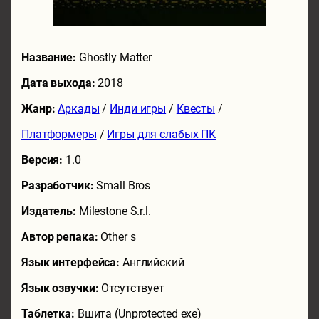
Название:
Ghostly Matter
Дата выхода:
2018
Жанр:
Аркады
/
Инди игры
/
Квесты
/
Платформеры
/
Игры для слабых ПК
Версия:
1.0
Разработчик:
Small Bros
Издатель:
Milestone S.r.l.
Автор репака:
Other s
Язык интерфейса:
Английский
Язык озвучки:
Отсутствует
Таблетка:
Вшита (Unprotected exe)