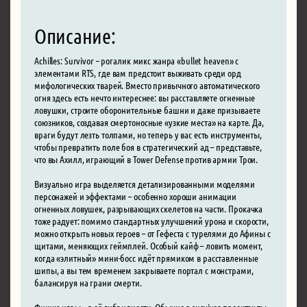
Описание:
Achilles: Survivor – рогалик микс жанра «bullet heaven» с
элементами RTS, где вам предстоит выживать среди орд
мифологических тварей. Вместо привычного автоматического
огня здесь есть нечто интереснее: вы расставляете огненные
ловушки, строите оборонительные башни и даже призываете
союзников, создавая смертоносные «узкие места» на карте. Да,
враги будут лезть толпами, но теперь у вас есть инструменты,
чтобы превратить поле боя в стратегический ад – представьте,
что вы Ахилл, играющий в Tower Defense против армии Трои.
Визуально игра выделяется детализированными моделями
персонажей и эффектами – особенно хороши анимации
огненных ловушек, разрывающих скелетов на части. Прокачка
тоже радует: помимо стандартных улучшений урона и скорости,
можно открыть новых героев – от Гефеста с турелями до Афины с
щитами, меняющих геймплей. Особый кайф – ловить момент,
когда «элитный» мини-босс идёт прямиком в расставленные
шипы, а вы тем временем закрываете портал с монстрами,
балансируя на грани смерти.
Фишка игры – в её гибридности. Обычно в survivor-проектах ты