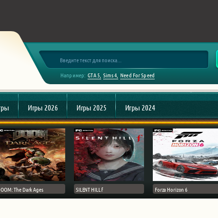
Например:
GTA 5
Sims 4
Need For Speed
гры
Игры 2026
Игры 2025
Игры 2024
OOM: The Dark Ages
SILENT HILL f
Forza Horizon 6