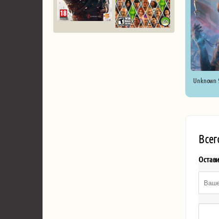
Unknown 9
Всег
Остав