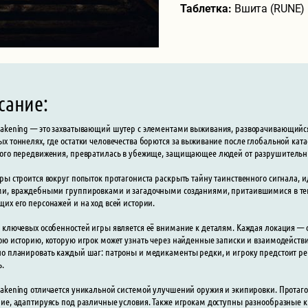
Таблетка:
Вшита (RUNE)
сание:
akening — это захватывающий шутер с элементами выживания, разворачивающийся
х тоннелях, где остатки человечества борются за выживание после глобальной ката
ого передвижения, превратилась в убежище, защищающее людей от разрушительны
ры строится вокруг попыток протагониста раскрыть тайну таинственного сигнала, и
и, враждебными группировками и загадочными созданиями, притаившимися в тени
их его персонажей и на ход всей истории.
 ключевых особенностей игры является её внимание к деталям. Каждая локация —
ою историю, которую игрок может узнать через найденные записки и взаимодейст
о планировать каждый шаг: патроны и медикаменты редки, и игроку предстоит реша
ь.
akening отличается уникальной системой улучшений оружия и экипировки. Протаг
ие, адаптируясь под различные условия. Также игрокам доступны разнообразные 