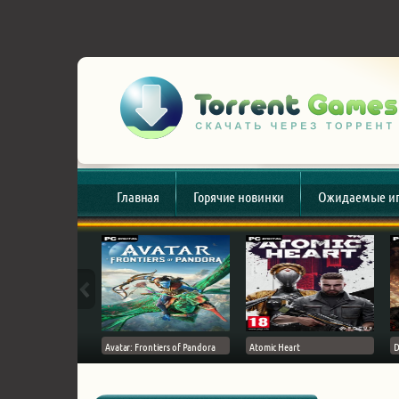
Главная
Горячие новинки
Ожидаемые и
esert
Avatar: Frontiers of Pandora
Atomic Heart
D