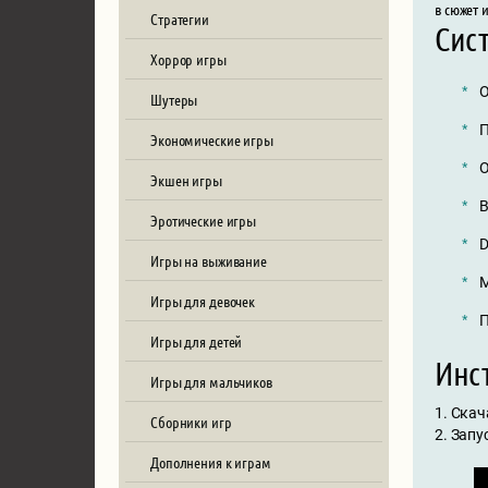
в сюжет 
Стратегии
Сис
Хоррор игры
О
Шутеры
П
Экономические игры
О
Экшен игры
В
Эротические игры
D
Игры на выживание
М
Игры для девочек
П
Игры для детей
Инст
Игры для мальчиков
1. Скач
Сборники игр
2. Запу
Дополнения к играм