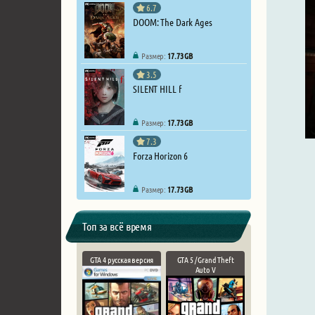
6.7
DOOM: The Dark Ages
Размер:
17.73 GB
3.5
SILENT HILL f
Размер:
17.73 GB
7.3
Forza Horizon 6
Размер:
17.73 GB
Топ за всё время
GTA 4 русская версия
GTA 5 / Grand Theft
Auto V