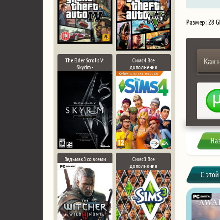
Размер: 28 G
The Elder Scrolls V:
Симс 4 Все
Как 
Skyrim -
дополнения
На
Ведьмак 3 со всеми
Симс 3 Все
дополнения
С этой