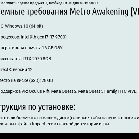
и получить редкие предметы, необходимые для выживания.
темные требования Metro Awakening [V
С: Windows 10 (64-bit)
роцессор: Intel 9th gen i7 (i7-9700)
перативная память: 16 GB ОЗУ
идеокарта: RTX-2070 8GB
irectX: версии 12
есто на диске (SSD): 28 GB
оддержка VR: Oculus Rift, Meta Quest 2, Meta Quest 3 Family, HTC VIVE
рукция по установке:
ать в любое место на вашем диске (главное чтобы на пути к папке с
ск игры с файла Impact.exe в главной директории игры