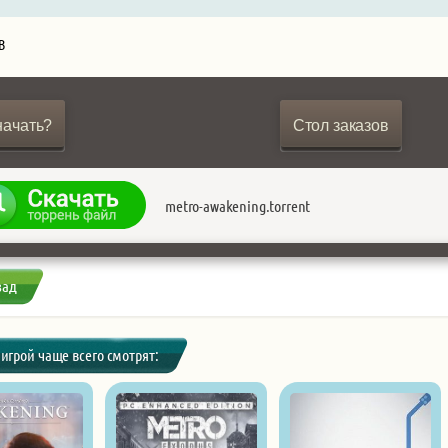
B
начать?
Стол заказов
metro-awakening.torrent
зад
 игрой чаще всего смотрят: