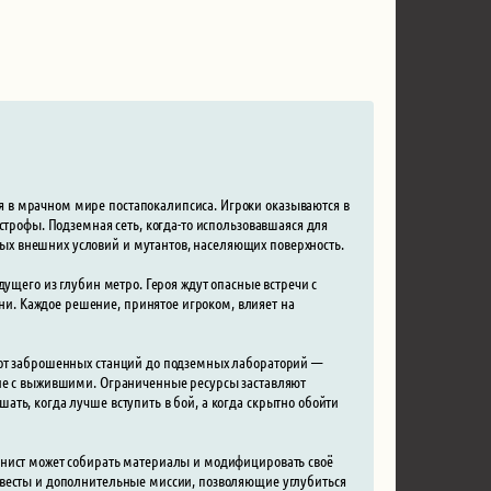
 в мрачном мире постапокалипсиса. Игроки оказываются в
строфы. Подземная сеть, когда-то использовавшаяся для
х внешних условий и мутантов, населяющих поверхность.
дущего из глубин метро. Героя ждут опасные встречи с
. Каждое решение, принятое игроком, влияет на
 от заброшенных станций до подземных лабораторий —
вие с выжившими. Ограниченные ресурсы заставляют
ть, когда лучше вступить в бой, а когда скрытно обойти
онист может собирать материалы и модифицировать своё
квесты и дополнительные миссии, позволяющие углубиться