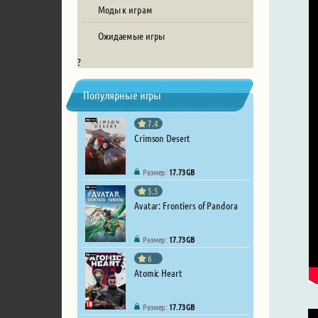
Моды к играм
Ожидаемые игры
?
Популярные игры
7.4
Crimson Desert
Размер:
17.73 GB
5.5
Avatar: Frontiers of Pandora
Размер:
17.73 GB
6
Atomic Heart
Размер:
17.73 GB