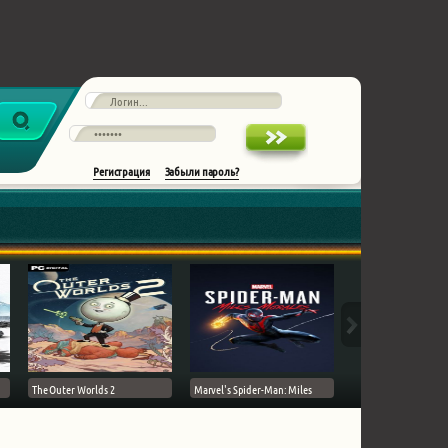
Регистрация
Забыли пароль?
The Outer Worlds 2
Marvel's Spider-Man: Miles
Ghost of Tsushima на 