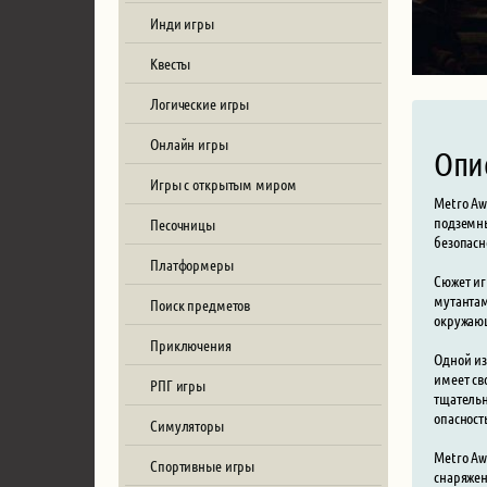
Инди игры
Квесты
Логические игры
Онлайн игры
Опи
Игры с открытым миром
Metro Aw
подземны
Песочницы
безопасн
Платформеры
Сюжет иг
мутантам
Поиск предметов
окружающ
Приключения
Одной из
имеет св
РПГ игры
тщательн
опасност
Симуляторы
Metro Aw
Спортивные игры
снаряжен