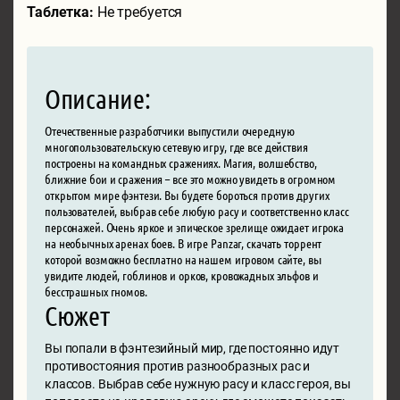
Таблетка:
Не требуется
Описание:
Отечественные разработчики выпустили очередную
многопользовательскую сетевую игру, где все действия
построены на командных сражениях. Магия, волшебство,
ближние бои и сражения – все это можно увидеть в огромном
открытом мире фэнтези. Вы будете бороться против других
пользователей, выбрав себе любую расу и соответственно класс
персонажей. Очень яркое и эпическое зрелище ожидает игрока
на необычных аренах боев. В игре Panzar, скачать торрент
которой возможно бесплатно на нашем игровом сайте, вы
увидите людей, гоблинов и орков, кровожадных эльфов и
бесстрашных гномов.
Сюжет
Вы попали в фэнтезийный мир, где постоянно идут
противостояния против разнообразных рас и
классов. Выбрав себе нужную расу и класс героя, вы