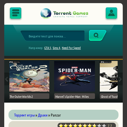
Например:
GTA 5,
Sims 4,
Need For Speed
The Outer Worlds 2
Marvel's Spider-Man: Miles
Ghost of Tsushima на 
Торрент игры
»
Драки
» Panzar
7.7