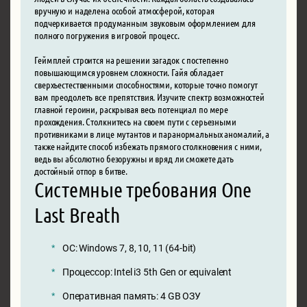
вручную и наделена особой атмосферой, которая
подчеркивается продуманным звуковым оформлением для
полного погружения в игровой процесс.
Геймплей строится на решении загадок с постепенно
повышающимся уровнем сложности. Гайя обладает
сверхъестественными способностями, которые точно помогут
вам преодолеть все препятствия. Изучите спектр возможностей
главной героини, раскрывая весь потенциал по мере
прохождения. Столкнитесь на своем пути с серьезными
противниками в лице мутантов и паранормальных аномалий, а
также найдите способ избежать прямого столкновения с ними,
ведь вы абсолютно безоружны и вряд ли сможете дать
достойный отпор в битве.
Системные требования One
Last Breath
ОС: Windows 7, 8, 10, 11 (64-bit)
Процессор: Intel i3 5th Gen or equivalent
Оперативная память: 4 GB ОЗУ