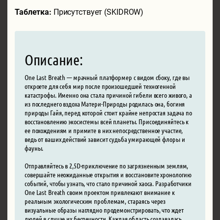
Таблетка:
Присутствует (SKIDROW)
Описание:
One Last Breath — мрачный платформер с видом сбоку, где вы
откроете для себя мир после произошедшей техногенной
катастрофы. Именно она стала причиной гибели всего живого, а
из последнего вздоха Матери-Природы родилась она, богиня
природы Гайя, перед которой стоит крайне непростая задача по
восстановлению экосистемы всей планеты. Присоединяйтесь к
ее похождениям и примите в них непосредственное участие,
ведь от ваших действий зависит судьба умирающей флоры и
фауны.
Отправляйтесь в 2,5D-приключение по загрязненным землям,
совершайте неожиданные открытия и восстановите хронологию
событий, чтобы узнать, что стало причиной хаоса. Разработчики
One Last Breath своим проектом привлекают внимание к
реальным экологическим проблемам, стараясь через
визуальные образы наглядно продемонстрировать, что ждет
людей в случае их беспечности. Каждая область создавалась