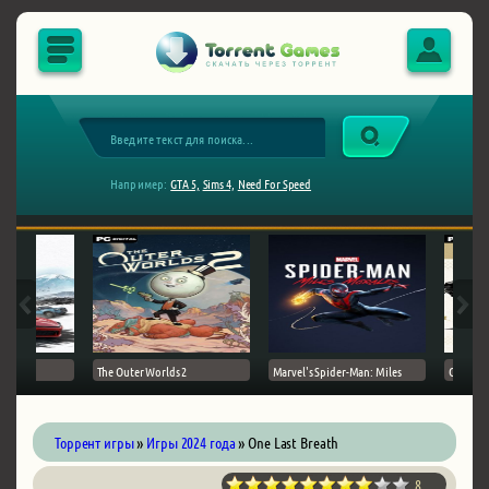
Например:
GTA 5,
Sims 4,
Need For Speed
The Outer Worlds 2
Marvel's Spider-Man: Miles
Ghost of
Торрент игры
»
Игры 2024 года
» One Last Breath
8