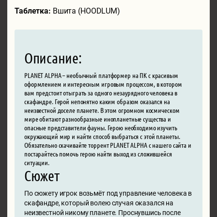
Таблетка:
Вшита (HOODLUM)
Описание:
PLANET ALPHA – необычный платформер на ПК с красивым
оформлением и интересным игровым процессом, в котором
вам предстоит отыграть за одного незаурядного человека в
скафандре. Герой непонятно каким образом оказался на
неизвестной доселе планете. В этом огромном космическом
мире обитают разнообразные инопланетные существа и
опасные представители фауны. Герою необходимо изучить
окружающий мир и найти способ выбраться с этой планеты.
Обязательно скачивайте торрент PLANET ALPHA с нашего сайта и
постарайтесь помочь герою найти выход из сложившейся
ситуации.
Сюжет
По сюжету игрок возьмёт под управление человека в
скафандре, который волею случая оказался на
неизвестной никому планете. Проснувшись после