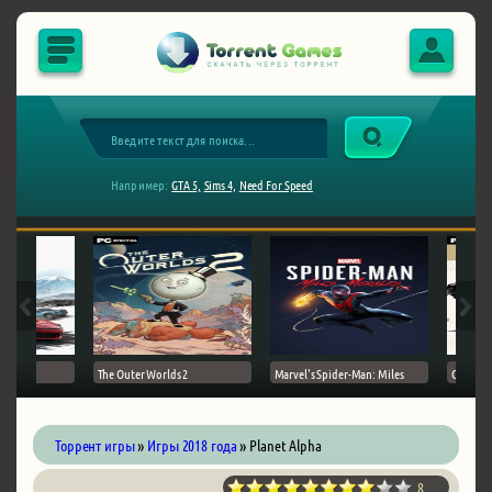
Например:
GTA 5,
Sims 4,
Need For Speed
The Outer Worlds 2
Marvel's Spider-Man: Miles
Ghost of
Торрент игры
»
Игры 2018 года
» Planet Alpha
8