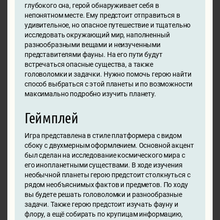
глубокого сна, герой обнаруживает себя в
непонятном месте. Ему предстоит отправиться в
удивительное, но опасное путешествие и тщательно
исследовать окружающий мир, наполненный
разнообразными вещами и неизученными
представителями фауны. На его пути будут
встречаться опасные существа, а также
головоломки и задачки. Нужно помочь герою найти
способ выбраться с этой планеты и по возможности
максимально подробно изучить планету.
Геймплей
Игра представлена в стиле платформера с видом
сбоку с двухмерным оформлением. Основной акцент
был сделан на исследование космического мира с
его инопланетными существами. В ходе изучения
необычной планеты герою предстоит столкнуться с
рядом необъяснимых фактов и предметов. По ходу
вы будете решать головоломки и разнообразные
задачи. Также герою предстоит изучать фауну и
флору, а ещё собирать по крупицам информацию,