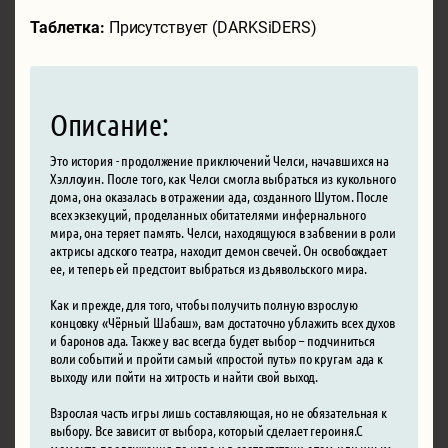
Таблетка:
Присутствует (DARKSiDERS)
Описание:
Это история - продолжение приключений Челси, начавшихся на
Хэллоуин. После того, как Челси смогла выбраться из кукольного
дома, она оказалась в отражении ада, созданного Шутом. После
всех экзекуций, проделанных обитателями инфернального
мира, она теряет память. Челси, находящуюся в забвении в роли
актрисы адского театра, находит демон свечей. Он освобождает
ее, и теперь ей предстоит выбраться из дьявольского мира.
Как и прежде, для того, чтобы получить полную взрослую
концовку «Чёрный Шабаш», вам достаточно ублажить всех духов
и баронов ада. Также у вас всегда будет выбор – подчиниться
воли событий и пройти самый «простой путь» по кругам ада к
выходу или пойти на хитрость и найти свой выход.
Взрослая часть игры лишь составляющая, но не обязательная к
выбору. Все зависит от выбора, который сделает героиня.С
момента продвижения по игре и в соответствии с тем или иным