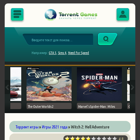
Например:
GTA 5,
Sims 4,
Need For Speed
The Outer Worlds 2
Marvel's Spider-Man: Miles
Ghost of
Торрент игры
»
Игры 2021 года
» Witch 2: Hell Adventure
4.8