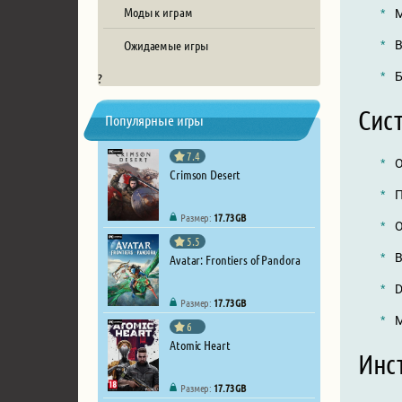
Моды к играм
М
Ожидаемые игры
В
Б
?
Сист
Популярные игры
7.4
О
Crimson Desert
П
Размер:
17.73 GB
О
5.5
В
Avatar: Frontiers of Pandora
D
Размер:
17.73 GB
М
6
Atomic Heart
Инст
Размер:
17.73 GB