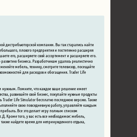
рупной дистрибьюторской компании. Вы так старались найти
с небольшого, плохого предприятия и постепенно расширяя
шаете его, расширяете свой ассортимент и расширяете его.
 по развитию бизнеса. Разработчикам удалось реалистично
 меняйте мебель, технику, смотрите телевизор, посещайте
озможностей для расходов и обогащения. Trader Life
таем нужным. Помните, что каждое ваше решение имеет
ества, развивайте свой бизнес, покупайте нужные продукты
ь Trader Life Simulator бесплатно последнюю версию. Также
Выполняйте свою повседневную работу, управляйте каждым
и прибыль. Все это делает игру полным списком
Д. Кроме того, у вас есть все необходимое: мебель,
ы также найдете время для непринужденного отдыха,