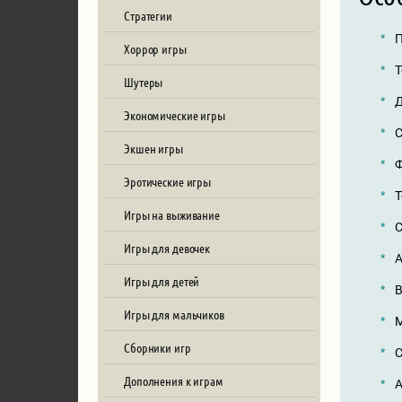
Стратегии
П
Хоррор игры
Т
Шутеры
Д
Экономические игры
С
Экшен игры
Ф
Эротические игры
Т
Игры на выживание
С
Игры для девочек
А
Игры для детей
В
Игры для мальчиков
М
Сборники игр
С
Дополнения к играм
А