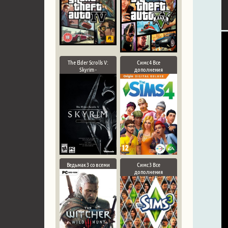
The Elder Scrolls V:
Симс 4 Все
Skyrim -
дополнения
Ведьмак 3 со всеми
Симс 3 Все
дополнения