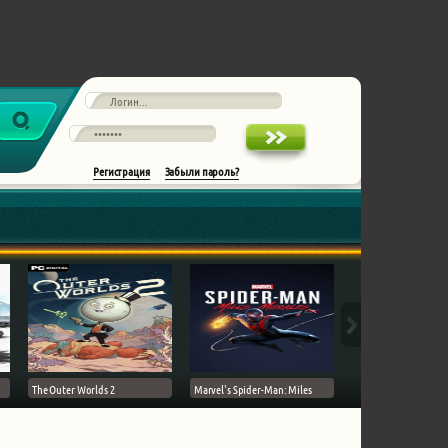
Регистрация
Забыли пароль?
The Outer Worlds 2
Marvel's Spider-Man: Miles
Ghost of Tsushima на 