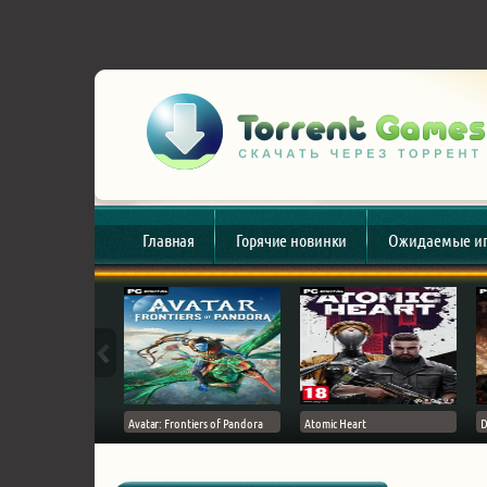
Главная
Горячие новинки
Ожидаемые и
esert
Avatar: Frontiers of Pandora
Atomic Heart
D