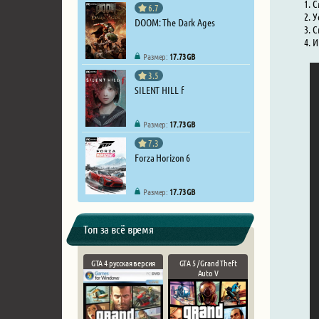
С
6.7
У
DOOM: The Dark Ages
С
И
Размер:
17.73 GB
3.5
SILENT HILL f
Размер:
17.73 GB
7.3
Forza Horizon 6
Размер:
17.73 GB
Топ за всё время
GTA 4 русская версия
GTA 5 / Grand Theft
Auto V