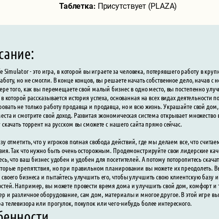
Таблетка:
Присутствует (PLAZA)
сание:
ife Simulator - это игра, в которой вы играете за человека, потерявшего работу в к
аботу, но не смогли. В конце концов, вы решаете начать собственное дело, начав 
мере того, как вы перемещаете свой малый бизнес в одно место, вы постепенно улуч
, в которой рассказывается история успеха, основанная на всех видах деятельности
овать не только работу продавца и продавца, но и всю жизнь. Украшайте свой дом,
еста и смотрите свой доход. Развитая экономическая система открывает множество в
r скачать торрент на русском вы сможете с нашего сайта прямо сейчас.
азу отметить, что у игроков полная свобода действий, где мы делаем все, что счи
вия. Так что нужно быть очень осторожным. Продемонстрируйте свои лидерские кач
есь, что ваш бизнес удобен и удобен для посетителей. А потому поторопитесь скачат
оторые препятствия, но при правильном планировании вы можете их преодолеть. 
 своего бизнеса и пытайтесь улучшить его, чтобы улучшить свою клиентскую базу 
стей. Например, вы можете провести время дома и улучшить свой дом, комфорт и т. 
р и различное оборудование, сам дом, материалы и многое другое. В этой игре в
а телевизора или прогулок, покупок или чего-нибудь более интересного.
бенности