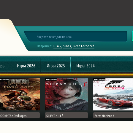
Например:
GTA 5
Sims 4
Need For Speed
гры
Игры 2026
Игры 2025
Игры 2024
OOM: The Dark Ages
SILENT HILL f
Forza Horizon 6