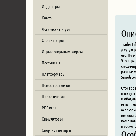
Инди игры
Квесты
Логические игры
Опи
Онлайн игры
Trader L
другую р
Игры с открытым миром
его. По 
Это игра
Песочницы
смоделир
разные м
Платформеры
Simulato
Поиск предметов
Стоит ср
последст
Приключения
и убедит
есть нек
РПГ игры
аспектом
возможно
Симуляторы
компьюте
просмотр
Спортивные игры
Осо