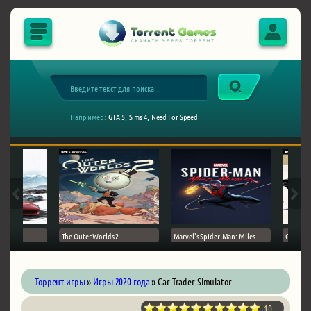
Например:
GTA 5,
Sims 4,
Need For Speed
The Outer Worlds 2
Marvel's Spider-Man: Miles
Ghost of
Торрент игры
»
Игры 2020 года
» Car Trader Simulator
10