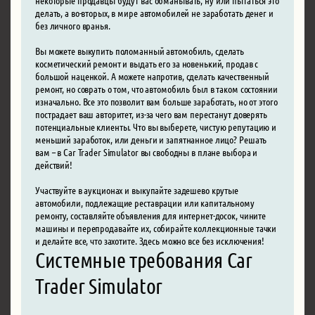
делать, а во-вторых, в мире автомобилей не заработать денег и
без личного вранья.
Вы можете выкупить поломанный автомобиль, сделать
косметический ремонт и выдать его за новенький, продав с
большой наценкой. А можете напротив, сделать качественный
ремонт, но соврать о том, что автомобиль был в таком состоянии
изначально. Все это позволит вам больше заработать, но от этого
пострадает ваш авторитет, из-за чего вам перестанут доверять
потенциальные клиенты. Что вы выберете, чистую репутацию и
меньший заработок, или деньги и запятнанное лицо? Решать
вам – в Car Trader Simulator вы свободны в плане выбора и
действий!
Участвуйте в аукционах и выкупайте задешево крутые
автомобили, подлежащие реставрации или капитальному
ремонту, составляйте объявления для интернет-досок, чините
машины и перепродавайте их, собирайте коллекционные тачки
и делайте все, что захотите. Здесь можно все без исключения!
Системные требования Car
Trader Simulator