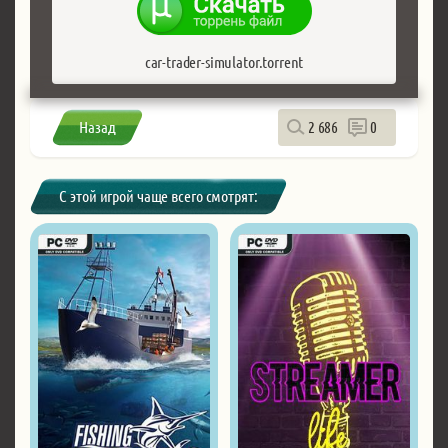
car-trader-simulator.torrent
Назад
2 686
0
С этой игрой чаще всего смотрят: