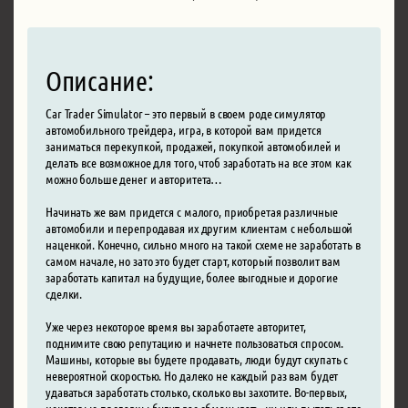
Описание:
Car Trader Simulator – это первый в своем роде симулятор
автомобильного трейдера, игра, в которой вам придется
заниматься перекупкой, продажей, покупкой автомобилей и
делать все возможное для того, чтоб заработать на все этом как
можно больше денег и авторитета…
Начинать же вам придется с малого, приобретая различные
автомобили и перепродавая их другим клиентам с небольшой
наценкой. Конечно, сильно много на такой схеме не заработать в
самом начале, но зато это будет старт, который позволит вам
заработать капитал на будущие, более выгодные и дорогие
сделки.
Уже через некоторое время вы заработаете авторитет,
поднимите свою репутацию и начнете пользоваться спросом.
Машины, которые вы будете продавать, люди будут скупать с
невероятной скоростью. Но далеко не каждый раз вам будет
удаваться заработать столько, сколько вы захотите. Во-первых,
некоторые продавцы будут вас обманывать, ну или пытаться это