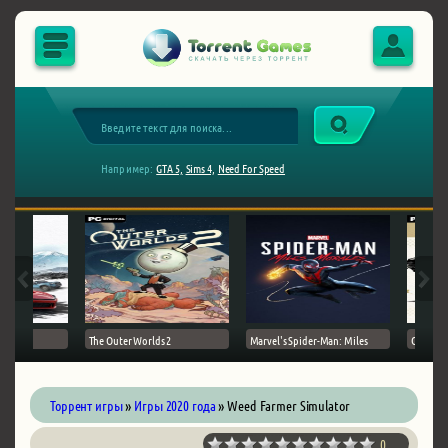
Например:
GTA 5,
Sims 4,
Need For Speed
The Outer Worlds 2
Marvel's Spider-Man: Miles
Ghost of
Торрент игры
»
Игры 2020 года
» Weed Farmer Simulator
0