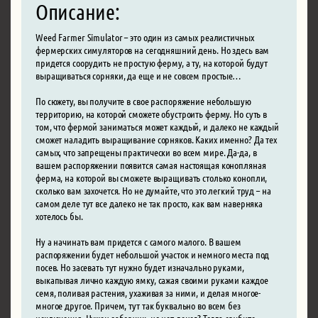
Описание:
Weed Farmer Simulator – это один из самых реалистичных
фермерских симуляторов на сегодняшний день. Но здесь вам
придется соорудить не простую ферму, а ту, на которой будут
выращиваться сорняки, да еще и не совсем простые…
По сюжету, вы получите в свое распоряжение небольшую
территорию, на которой сможете обустроить ферму. Но суть в
том, что фермой заниматься может каждый, и далеко не каждый
сможет наладить выращивание сорняков. Каких именно? Да тех
самых, что запрещены практически во всем мире. Да-да, в
вашем распоряжении появится самая настоящая конопляная
ферма, на которой вы сможете выращивать столько конопли,
сколько вам захочется. Но не думайте, что это легкий труд – на
самом деле тут все далеко не так просто, как вам наверняка
хотелось бы.
Ну а начинать вам придется с самого малого. В вашем
распоряжении будет небольшой участок и немного места под
посев. Но засевать тут нужно будет изначально руками,
выкапывая лично каждую ямку, сажая своими руками каждое
семя, поливая растения, ухаживая за ними, и делая многое-
многое другое. Причем, тут так буквально во всем без
исключения. Нужен заборчик, но нет денег? Тогда срубите