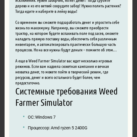
дерево и из его ветвей соорудите забор! Нужно полить растения?
Тогда идите и наберите в лейку воды!
Со временем вы сможете подзаработать денег и упростить себе
жизнь по максимуму. Например, вы сможете приобрести
трактор, на котором будете вспахивать поле под засев, сможете
наладить прямую поставку воды, обеспечить себя различным
инвентарем, и автоматизировать практически большую часть
процессов. Но на все нужны будут деньги – помните об этом…
А еще в Weed Farmer Simulator вас ждет несколько игровых
режимов. Если вам надоела сюжетная кампания и вечная
нехватка денег, то можете пойти в творческий режим, где
ресурсов, денег и всего остального будет более, чем
предостаточно.
Системные требования Weed
Farmer Simulator
ОС: Windows 7
Процессор: Amd ryzen 5 2400G