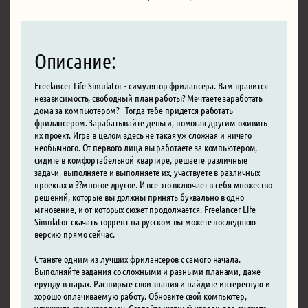
Описание:
Freelancer Life Simulator - симулятор фрилансера. Вам нравится
независимость, свободный план работы? Мечтаете заработать
дома за компьютером? - Тогда тебе придется работать
фрилансером. Зарабатывайте деньги, помогая другим оживить
их проект. Игра в целом здесь не такая уж сложная и ничего
необычного. От первого лица вы работаете за компьютером,
сидите в комфортабельной квартире, решаете различные
задачи, выполняете и выполняете их, участвуете в различных
проектах и ??многое другое. И все это включает в себя множество
решений, которые вы должны принять буквально в одно
мгновение, и от которых сюжет продолжается. Freelancer Life
Simulator скачать торрент на русском вы можете последнюю
версию прямо сейчас.
Станьте одним из лучших фрилансеров с самого начала.
Выполняйте задания со сложными и разными планами, даже
ерунду в парах. Расширьте свои знания и найдите интересную и
хорошо оплачиваемую работу. Обновите свой компьютер,
улучшите свою квартиру. Создайте уютный уголок, где сможете