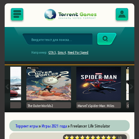
Например:
GTA 5,
Sims 4,
Need For Speed
The Outer Worlds 2
Marvel's Spider-Man: Miles
Ghost of
Торрент игры
»
Игры 2021 года
» Freelancer Life Simulator
10