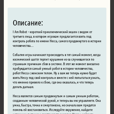
Описание:
I Am Robot – короткий приключенческий экшен с видом от
третьего лица, в котором игрокам предлагается взять под
контроль робота по имени Несса, самого продвинутого в истории
человечества…
События игры начинают происходить в тот самый момент, когда
космический шаттл терпит крушение из-за случившегося по
странным причинам сбоя в системе. В этот же момент внезапно
пробуждается самый умный робот в истории человечества,
робот Несса с женским телом. Ну а вам же теперь нужно будет
взять Нессу под свой контроль и вместе с ней попытаться узнать,
что именно привело к сбою, где она оказалась, и что теперь
делать дальше.
Несса является самым продвинутым и самым умным роботом,
созданным человеческой рукой, и теперь вы ею управляете. Она
умна, быстра, точна и смертоносна, но сначала вам придется
помочь ей восстановиться. Исследуйте окружение, найдите
источники питания и восстановите энергию Нессы, найдите