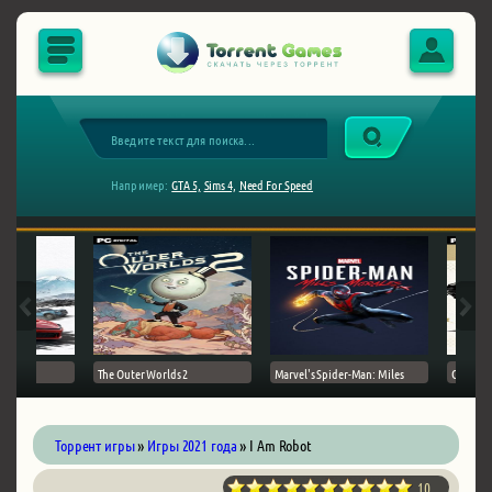
Например:
GTA 5,
Sims 4,
Need For Speed
The Outer Worlds 2
Marvel's Spider-Man: Miles
Ghost of
Торрент игры
»
Игры 2021 года
» I Am Robot
10