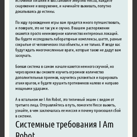
снаряжение и вооружение, и начинайте выживать, попутно
докапываясь до истины.
По ходу прохождения игры вам придется много путешествовать,
и поверьте, это не так уж и скучно. В вашем распоряжении
окажется просто неимоверное количество интересных локаций.
Вы будете исследовать лабораторные комплексы, шаттл, разные
сокрытые от человеческих глаз объекты, и не только. И везде вас
будут ждать многочисленные враги, которые также не дадут вам
заскучать.
Боевая система в самом начале кажется немного скучной, но
через время вы сможете изучить огромное количество
дополнительных приемов, научитесь уклоняться и парировать
атаки врагов, и будете крушить противников налево и направо
мощными ударами.
А в остальном же I Am Robot, это типичный экшен с видом от
третьего лица. Отправляйтесь в путь, помогите Нессе выжить,
узнайте, в чем заключалась ее миссия и почему произошел сбой
в системе.
Системные требования I Am
Robot