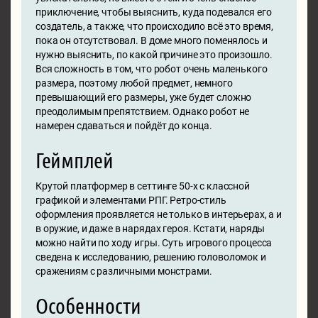
приключение, чтобы выяснить, куда подевался его
создатель, а также, что происходило всё это время,
пока он отсутствовал. В доме много поменялось и
нужно выяснить, по какой причине это произошло.
Вся сложность в том, что робот очень маленького
размера, поэтому любой предмет, немного
превышающий его размеры, уже будет сложно
преодолимым препятствием. Однако робот не
намерен сдаваться и пойдёт до конца.
Геймплей
Крутой платформер в сеттинге 50-х с классной
графикой и элементами РПГ. Ретро-стиль
оформления проявляется не только в интерьерах, а и
в оружие, и даже в нарядах героя. Кстати, наряды
можно найти по ходу игры. Суть игрового процесса
сведена к исследованию, решению головоломок и
сражениям с различными монстрами.
Особенности