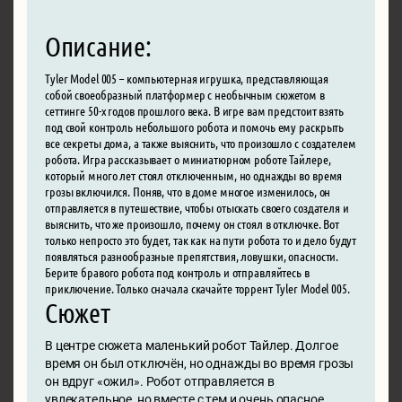
Описание:
Tyler Model 005 – компьютерная игрушка, представляющая
собой своеобразный платформер с необычным сюжетом в
сеттинге 50-х годов прошлого века. В игре вам предстоит взять
под свой контроль небольшого робота и помочь ему раскрыть
все секреты дома, а также выяснить, что произошло с создателем
робота. Игра рассказывает о миниатюрном роботе Тайлере,
который много лет стоял отключенным, но однажды во время
грозы включился. Поняв, что в доме многое изменилось, он
отправляется в путешествие, чтобы отыскать своего создателя и
выяснить, что же произошло, почему он стоял в отключке. Вот
только непросто это будет, так как на пути робота то и дело будут
появляться разнообразные препятствия, ловушки, опасности.
Берите бравого робота под контроль и отправляйтесь в
приключение. Только сначала скачайте торрент Tyler Model 005.
Сюжет
В центре сюжета маленький робот Тайлер. Долгое
время он был отключён, но однажды во время грозы
он вдруг «ожил». Робот отправляется в
увлекательное, но вместе с тем и очень опасное