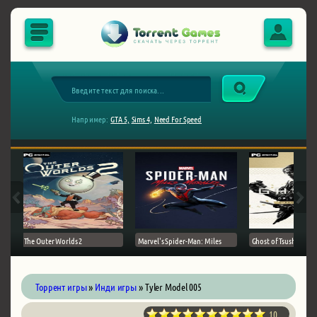
Например:
GTA 5,
Sims 4,
Need For Speed
The Outer Worlds 2
Marvel's Spider-Man: Miles
Ghost of Tsushima на 
Торрент игры
»
Инди игры
» Tyler Model 005
10