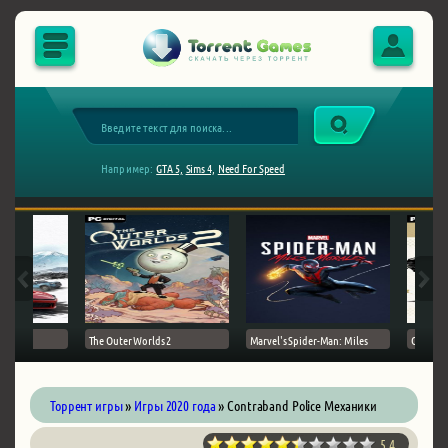
Например:
GTA 5,
Sims 4,
Need For Speed
The Outer Worlds 2
Marvel's Spider-Man: Miles
Ghost of
Торрент игры
»
Игры 2020 года
» Contraband Police Механики
5.4