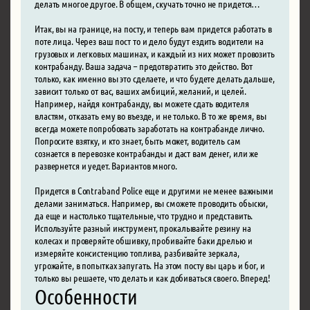
делать многое другое. В общем, скучать точно не придется…
Итак, вы на границе, на посту, и теперь вам придется работать в
поте лица. Через ваш пост то и дело будут ездить водители на
грузовых и легковых машинах, и каждый из них может провозить
контрабанду. Ваша задача – предотвратить это действо. Вот
только, как именно вы это сделаете, и что будете делать дальше,
зависит только от вас, ваших амбиций, желаний, и целей.
Например, найдя контрабанду, вы можете сдать водителя
властям, отказать ему во въезде, и не только. В то же время, вы
всегда можете попробовать заработать на контрабанде лично.
Попросите взятку, и кто знает, быть может, водитель сам
сознается в перевозке контрабанды и даст вам денег, или же
развернется и уедет. Вариантов много.
Придется в Contraband Police еще и другими не менее важными
делами заниматься. Например, вы сможете проводить обыски,
да еще и настолько тщательные, что трудно и представить.
Используйте разный инструмент, прокалывайте резину на
колесах и проверяйте обшивку, пробивайте баки дрелью и
измеряйте консистенцию топлива, разбивайте зеркала,
угрожайте, в попытках запугать. На этом посту вы царь и бог, и
только вы решаете, что делать и как добиваться своего. Вперед!
Особенности