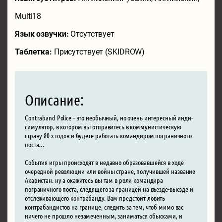
Multi18
Язык озвучки:
Отсутствует
Таблетка:
Присутствует (SKIDROW)
Описание:
Contraband Police – это необычный, но очень интересный инди-
симулятор, в котором вы отправитесь в коммунистическую
страну 80-х годов и будете работать командиром пограничного
поста…
События игры происходят в недавно образовавшейся в ходе
очередной революции или войны стране, получившей название
Акаристан. ну а окажитесь вы там в роли командира
пограничного поста, следящего за границей на въезде-выезде и
отслеживающего контрабанду. Вам предстоит ловить
контрабандистов на границе, следить за тем, чтоб мимо вас
ничего не прошло незамеченным, заниматься обысками, и